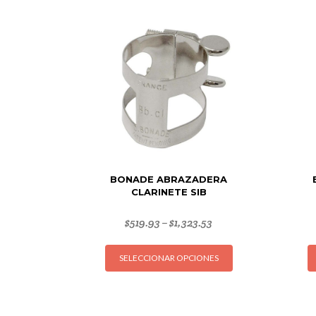
BONADE ABRAZADERA
CLARINETE SIB
$
519.93
$
1,323.53
–
Este
SELECCIONAR OPCIONES
producto
tiene
múltiples
variantes.