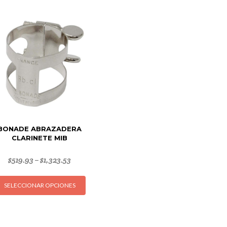
BONADE ABRAZADERA
CLARINETE MIB
$
519.93
$
1,323.53
–
Este
SELECCIONAR OPCIONES
producto
tiene
múltiples
variantes.