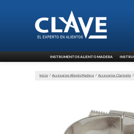
Ir
INSTRUMENTOS ALIENTO MADERA
INSTRU
al
contenido
Inicio
/
Accesorios Aliento Madera
/
Accesorios Clarinete
/