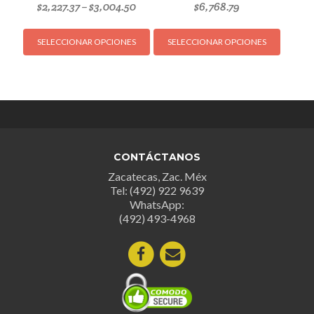
$
2,227.37
$
3,004.50
$
6,768.79
–
Este
Este
SELECCIONAR OPCIONES
SELECCIONAR OPCIONES
producto
produc
tiene
tiene
múltiples
múltipl
variantes.
variant
Las
Las
opciones
opcion
se
se
CONTÁCTANOS
pueden
puede
Zacatecas, Zac. Méx
elegir
elegir
Tel: (492) 922 9639
en
en
WhatsApp:
la
la
(492) 493-4968
página
página
de
de
producto
produc