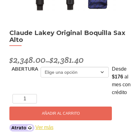
Claude Lakey Original Boquilla Sax
Alto
$
2,348.00
$
2,381.40
–
ABERTURA
Desde
$176
al
mes con
crédito
Claude
Lakey
Original
AÑADIR AL CARRITO
Boquilla
Sax
Ver más
Alto