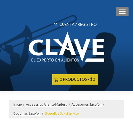
CAM
MI CUENTA / REGISTRO
0 PRODUCTOS
$0
Inicio
/
Accesorios Aliento Madera
/
Accesorios Saxofón
/
Boquillas Saxofón
/
Boquillas Saxofón Alto