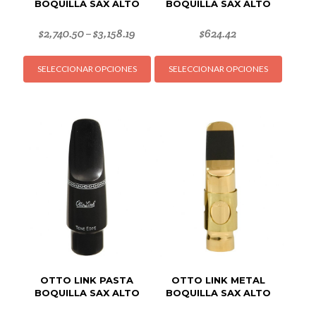
BOQUILLA SAX ALTO
BOQUILLA SAX ALTO
$
2,740.50
$
3,158.19
$
624.42
–
Este
Este
SELECCIONAR OPCIONES
SELECCIONAR OPCIONES
producto
produc
tiene
tiene
múltiples
múltipl
variantes.
variant
Las
Las
opciones
opcion
se
se
pueden
puede
elegir
elegir
en
en
la
la
página
página
de
de
OTTO LINK PASTA
OTTO LINK METAL
producto
produc
BOQUILLA SAX ALTO
BOQUILLA SAX ALTO