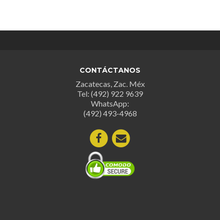
tiene
múltiples
variantes.
Las
opciones
se
CONTÁCTANOS
pueden
Zacatecas, Zac. Méx
elegir
Tel: (492) 922 9639
en
WhatsApp:
la
(492) 493-4968
página
de
producto