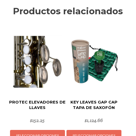
Productos relacionados
PROTEC ELEVADORES DE
KEY LEAVES GAP CAP
LLAVES
TAPA DE SAXOFÓN
$
152.25
$
1,124.66
Este
Este
SELECCIONAR OPCIONES
SELECCIONAR OPCIONES