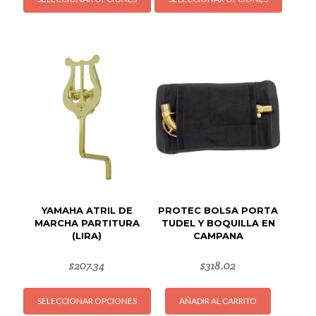
producto
produc
tiene
tiene
múltiples
múltipl
variantes.
variant
Las
Las
opciones
opcion
se
se
pueden
puede
elegir
elegir
en
en
la
la
página
página
de
de
YAMAHA ATRIL DE
PROTEC BOLSA PORTA
producto
produc
MARCHA PARTITURA
TUDEL Y BOQUILLA EN
(LIRA)
CAMPANA
$
207.34
$
318.02
Este
SELECCIONAR OPCIONES
AÑADIR AL CARRITO
producto