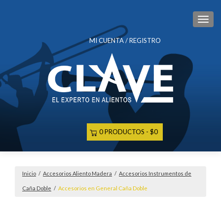
CAM
MI CUENTA / REGISTRO
0 PRODUCTOS
$0
Inicio
/
Accesorios Aliento Madera
/
Accesorios Instrumentos de
Caña Doble
/
Accesorios en General Caña Doble