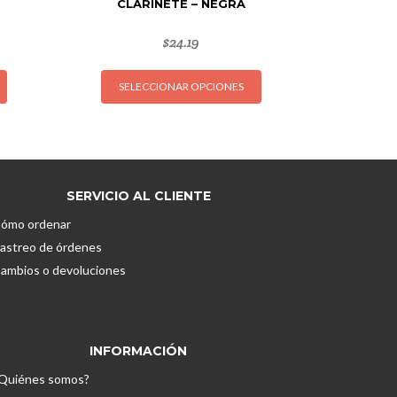
CLARINETE – NEGRA
$
24.19
Este
Este
SELECCIONAR OPCIONES
producto
producto
tiene
tiene
múltiples
múltiples
variantes.
variantes.
Las
Las
opciones
opciones
SERVICIO AL CLIENTE
se
se
ómo ordenar
pueden
pueden
astreo de órdenes
elegir
elegir
ambios o devoluciones
en
en
la
la
página
página
de
de
INFORMACIÓN
producto
producto
Quiénes somos?