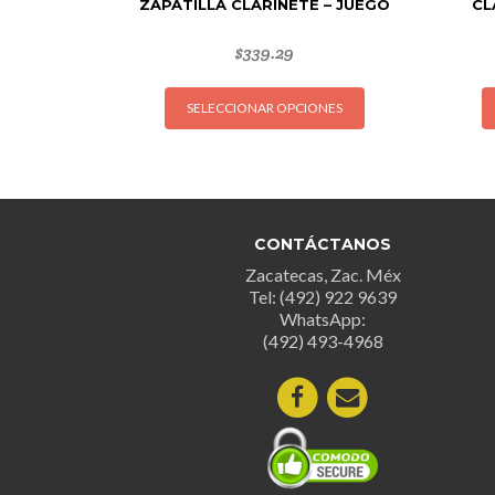
ZAPATILLA CLARINETE – JUEGO
CL
$
339.29
Este
SELECCIONAR OPCIONES
producto
tiene
múltiples
variantes.
Las
opciones
CONTÁCTANOS
se
Zacatecas, Zac. Méx
Tel: (492) 922 9639
pueden
WhatsApp:
elegir
(492) 493-4968
en
la
página
de
producto