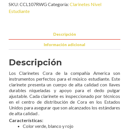
SKU:
CCL107RWG
Categoría:
Clarinetes Nivel
Clarinete
Estudiante
en
Sib
Bandera
cantidad
Descripción
Información adicional
Descripción
Los Clarinetes Cora de la compañía America son
instrumentos perfectos para el músico estudiante. Este
clarinete presenta un cuerpo de alta calidad con llaves
durables niqueladas y apoyo para el dedo pulgar
ajustable. Cada clarinete es inspeccionado por técnicos
en el centro de distribución de Cora en los Estados
Unidos para asegurar que son alcanzados los estándares
de alta calidad .
Características:
Color verde, blanco y rojo