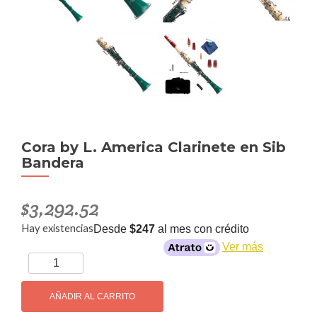
Cora by L. America Clarinete en Sib
Bandera
$
3,292.52
Hay existencias
Desde
$247
al mes con crédito
Ver más
Cora
by
L.
AÑADIR AL CARRITO
America