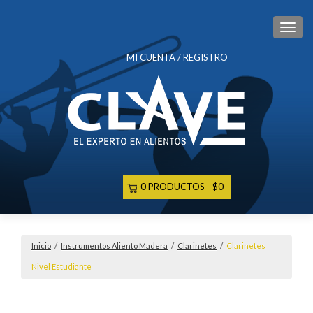
CAM
MI CUENTA / REGISTRO
0 PRODUCTOS
$0
Inicio
/
Instrumentos Aliento Madera
/
Clarinetes
/
Clarinetes
Nivel Estudiante