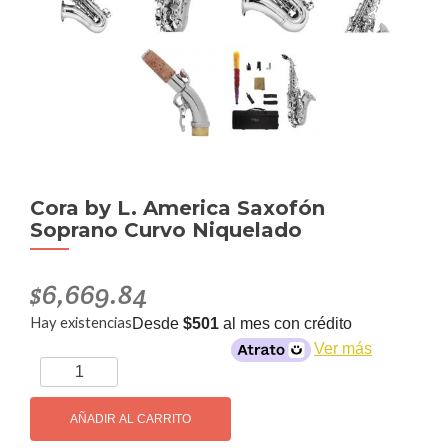
Cora by L. America Saxofón
Soprano Curvo Niquelado
$
6,669.84
Hay existencias
Desde
$501
al mes con crédito
Ver más
Cora
by
L.
AÑADIR AL CARRITO
America