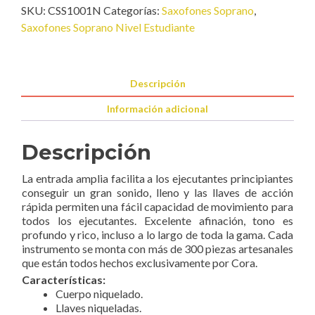
SKU:
CSS1001N
Categorías:
Saxofones Soprano
,
Saxofón
Saxofones Soprano Nivel Estudiante
Soprano
Curvo
Niquelado
cantidad
Descripción
Información adicional
Descripción
La entrada amplia facilita a los ejecutantes principiantes
conseguir un gran sonido, lleno y las llaves de acción
rápida permiten una fácil capacidad de movimiento para
todos los ejecutantes. Excelente afinación, tono es
profundo y rico, incluso a lo largo de toda la gama. Cada
instrumento se monta con más de 300 piezas artesanales
que están todos hechos exclusivamente por Cora.
Características:
Cuerpo niquelado.
Llaves niqueladas.