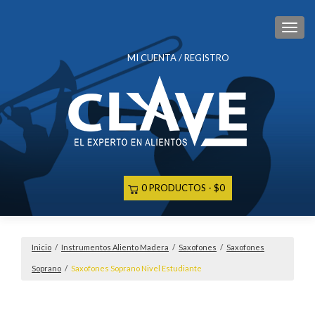
CAM
MI CUENTA / REGISTRO
0 PRODUCTOS
$0
Inicio
/
Instrumentos Aliento Madera
/
Saxofones
/
Saxofones
Soprano
/
Saxofones Soprano Nivel Estudiante