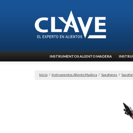
Ir
INSTRUMENTOS ALIENTO MADERA
INSTRU
al
contenido
Inicio
/
Instrumentos Aliento Madera
/
Saxofones
/
Saxofon