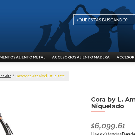
MENTOS ALIENTO METAL
ACCESORIOS ALIENTO MADERA
ACCESORI
es Alto
/
Saxofones Alto Nivel Estudiante
Cora by L. A
Niquelado
$
6,099.61
Hay existencias
Desd