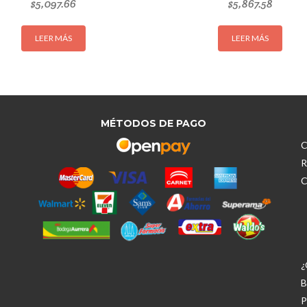
$
5,097.66
$
5,867.58
LEER MÁS
LEER MÁS
MÉTODOS DE PAGO
C
R
C
¿
B
P