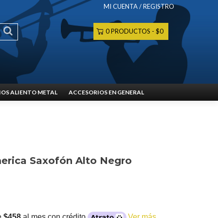
MI CUENTA / REGISTRO
0 PRODUCTOS
$0
OS ALIENTO METAL
ACCESORIOS EN GENERAL
merica Saxofón Alto Negro
e
$458
al mes con crédito
Ver más