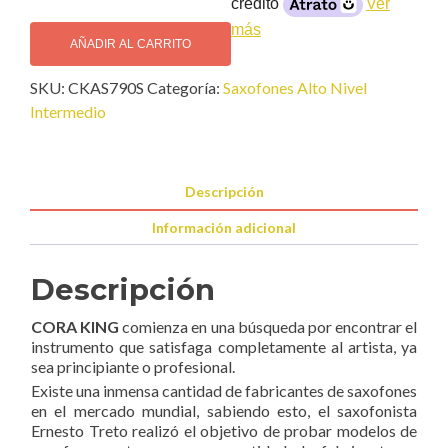
crédito
Ver
Cora
más
King
AÑADIR AL CARRITO
Pro
SKU:
CKAS790S
Categoría:
Saxofones Alto Nivel
Series
Intermedio
Baño
Plata
Saxofón
Alto
Descripción
cantidad
Información adicional
Descripción
CORA KING
comienza en una búsqueda por encontrar el
instrumento que satisfaga completamente al artista, ya
sea principiante o profesional.
Existe una inmensa cantidad de fabricantes de saxofones
en el mercado mundial, sabiendo esto, el saxofonista
Ernesto Treto realizó el objetivo de probar modelos de