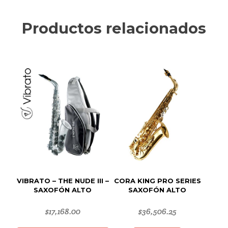
Productos relacionados
VIBRATO – THE NUDE III –
CORA KING PRO SERIES
SAXOFÓN ALTO
SAXOFÓN ALTO
$
17,168.00
$
36,506.25
Este