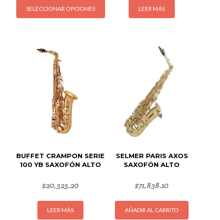
SELECCIONAR OPCIONES
LEER MÁS
producto
tiene
múltiples
variantes.
Las
opciones
se
pueden
elegir
en
la
página
de
BUFFET CRAMPON SERIE
SELMER PARIS AXOS
producto
100 YB SAXOFÓN ALTO
SAXOFÓN ALTO
$
20,325.20
$
71,838.10
LEER MÁS
AÑADIR AL CARRITO