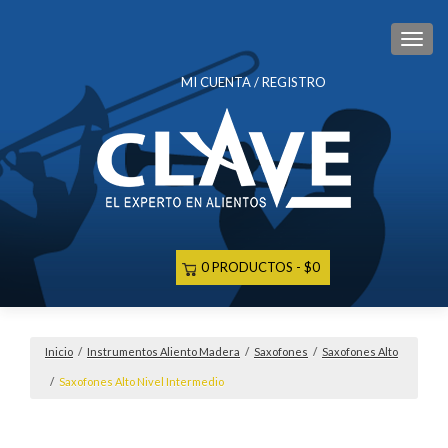
CAM
MI CUENTA / REGISTRO
0 PRODUCTOS
$0
Inicio
/
Instrumentos Aliento Madera
/
Saxofones
/
Saxofones Alto
/
Saxofones Alto Nivel Intermedio