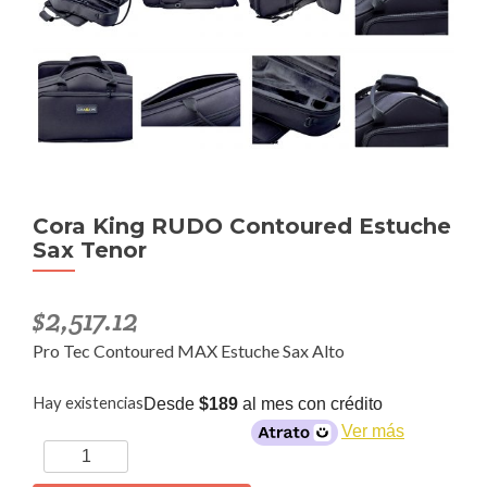
Cora King RUDO Contoured Estuche
Sax Tenor
$
2,517.12
Pro Tec Contoured MAX Estuche Sax Alto
Hay existencias
Desde
$189
al mes con crédito
Ver más
Cora
King