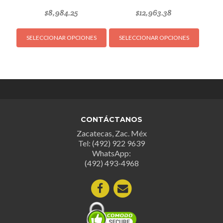
$
8,984.25
$
12,963.38
Este
Este
SELECCIONAR OPCIONES
SELECCIONAR OPCIONES
producto
produc
tiene
tiene
múltiples
múltipl
variantes.
variant
Las
Las
opciones
opcion
se
se
CONTÁCTANOS
pueden
puede
Zacatecas, Zac. Méx
elegir
elegir
Tel: (492) 922 9639
en
en
WhatsApp:
la
la
(492) 493-4968
página
página
de
de
producto
produc