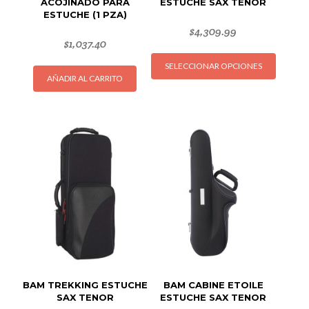
ACOJINADO PARA
ESTUCHE SAX TENOR
ESTUCHE (1 PZA)
$
4,309.99
$
1,037.40
Este
SELECCIONAR OPCIONES
produc
AÑADIR AL CARRITO
tiene
múltipl
variant
Las
opcion
se
puede
elegir
en
la
página
de
produc
BAM TREKKING ESTUCHE
BAM CABINE ETOILE
SAX TENOR
ESTUCHE SAX TENOR