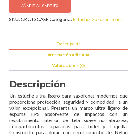
RUDO
AÑADIR AL CARRITO
Contoured
SKU:
CKCTSCASE
Categoría:
Estuches Saxofón Tenor
Estuche
Sax
Tenor
cantidad
Descripción
Información adicional
Valoraciones (0)
Descripción
Un estuche ultra ligero para saxofones modernos que
proporciona protección, seguridad y comodidad a un
valor excepcional. Presenta un marco ultra ligero de
espuma EPS absorvente de impactos con un
recubrimiento interior de tela suave no abrasiva,
compartimentos separados para tudel y boquilla.
Construido para durar con recubrimiento de Nylon