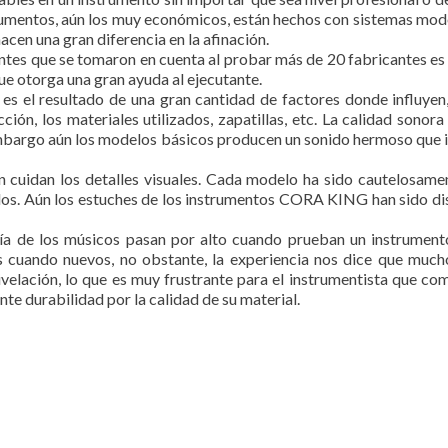
trumentos, aún los muy económicos, están hechos con sistemas moder
cen una gran diferencia en la afinación.
tes que se tomaron en cuenta al probar más de 20 fabricantes es 
e otorga una gran ayuda al ejecutante.
s el resultado de una gran cantidad de factores donde influyen,
ucción, los materiales utilizados, zapatillas, etc. La calidad son
 embargo aún los modelos básicos producen un sonido hermoso que i
idan los detalles visuales. Cada modelo ha sido cautelosamen
tidos. Aún los estuches de los instrumentos CORA KING han sido d
a de los músicos pasan por alto cuando prueban un instrumento
 cuando nuevos, no obstante, la experiencia nos dice que mucho
elación, lo que es muy frustrante para el instrumentista que co
 durabilidad por la calidad de su material.