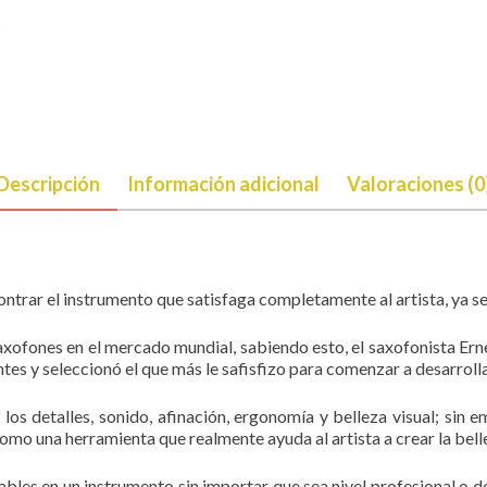
Descripción
Información adicional
Valoraciones (0
rar el instrumento que satisfaga completamente al artista, ya sea
axofones en el mercado mundial, sabiendo esto, el saxofonista Ern
tes y seleccionó el que más le safisfizo para comenzar a desarroll
os detalles, sonido, afinación, ergonomía y belleza visual; sin e
omo una herramienta que realmente ayuda al artista a crear la bell
ables en un instrumento sin importar que sea nivel profesional o d