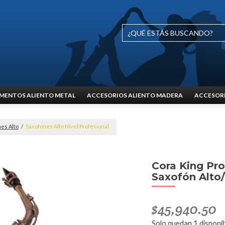
MENTOS ALIENTO METAL
ACCESORIOS ALIENTO MADERA
ACCESORI
es Alto
/
Saxofones Alto Nivel Profesional
Cora King Pro
Saxofón Alto/
$
45,940.50
Solo quedan 1 disponi