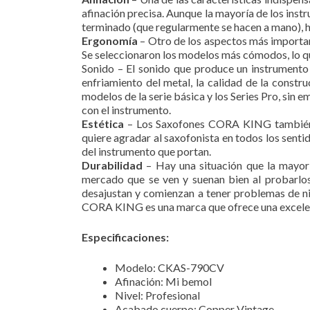
afinación precisa. Aunque la mayoría de los ins
terminado (que regularmente se hacen a mano), ha
Ergonomía
– Otro de los aspectos más importan
Se seleccionaron los modelos más cómodos, lo qu
Sonido – El sonido que produce un instrumento e
enfriamiento del metal, la calidad de la constr
modelos de la serie básica y los Series Pro, sin
con el instrumento.
Estética
– Los Saxofones CORA KING también cu
quiere agradar al saxofonista en todos los sen
del instrumento que portan.
Durabilidad
– Hay una situación que la mayorí
mercado que se ven y suenan bien al probarlos
desajustan y comienzan a tener problemas de niv
CORA KING es una marca que ofrece una excelente
Especificaciones:
Modelo: CKAS-790CV
Afinación: Mi bemol
Nivel: Profesional
Acabado cuerpo: Copper Vintage