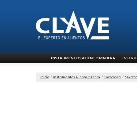
Ir
INSTRUMENTOS ALIENTO MADERA
INSTRU
al
contenido
Inicio
/
Instrumentos Aliento Madera
/
Saxofones
/
Saxofon