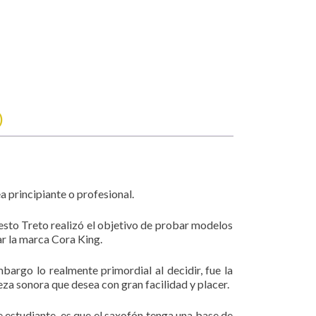
)
 principiante o profesional.
esto Treto realizó el objetivo de probar modelos
ar la marca Cora King.
mbargo lo realmente primordial al decidir, fue la
eza sonora que desea con gran facilidad y placer.
e estudiante, es que el saxofón tenga una base de