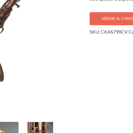
Cora
King
AÑADIR AL CARR
Pro
SKU:
CKAS790CV
Ca
Series
Copper
Vintage
Saxofón
Alto/Big
Bell
cantidad