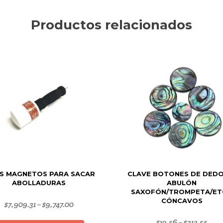
Productos relacionados
S MAGNETOS PARA SACAR
CLAVE BOTONES DE DEDO
ABOLLADURAS
ABULÓN
SAXOFÓN/TROMPETA/ET
CÓNCAVOS
$
7,909.31
$
9,747.00
–
Este
$
19.56
$
313.55
–