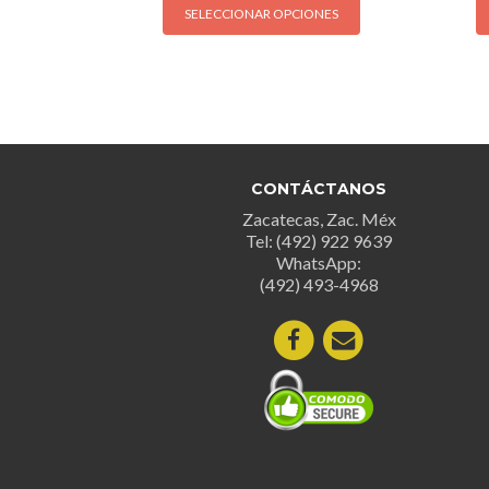
SELECCIONAR OPCIONES
producto
tiene
múltiples
variantes.
Las
opciones
se
CONTÁCTANOS
pueden
Zacatecas, Zac. Méx
elegir
Tel: (492) 922 9639
en
WhatsApp:
la
(492) 493-4968
página
de
producto