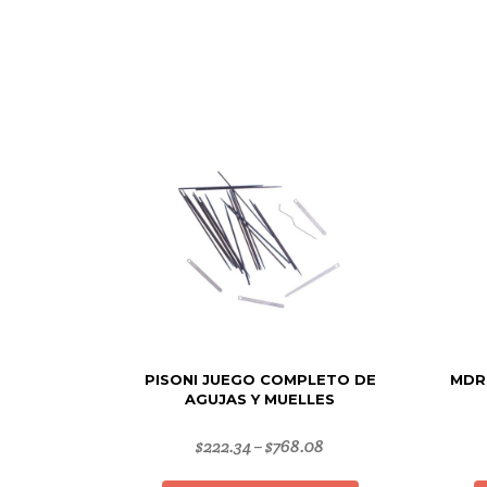
PISONI JUEGO COMPLETO DE
MDR
AGUJAS Y MUELLES
$
222.34
$
768.08
–
Este