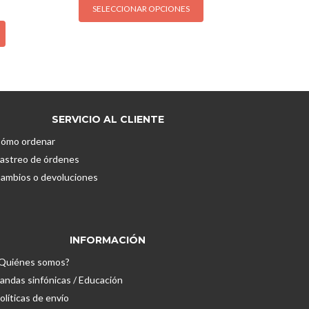
SELECCIONAR OPCIONES
producto
Este
tiene
producto
múltiples
tiene
variantes.
múltiples
Las
variantes.
opciones
Las
se
opciones
SERVICIO AL CLIENTE
pueden
se
ómo ordenar
elegir
pueden
astreo de órdenes
en
elegir
la
ambios o devoluciones
en
página
la
de
página
producto
de
INFORMACIÓN
producto
Quiénes somos?
andas sinfónicas / Educación
olíticas de envío