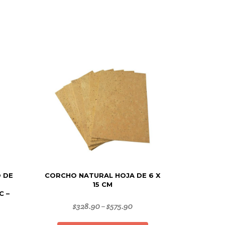
 DE
CORCHO NATURAL HOJA DE 6 X
15 CM
C –
$
328.90
$
575.90
–
Este