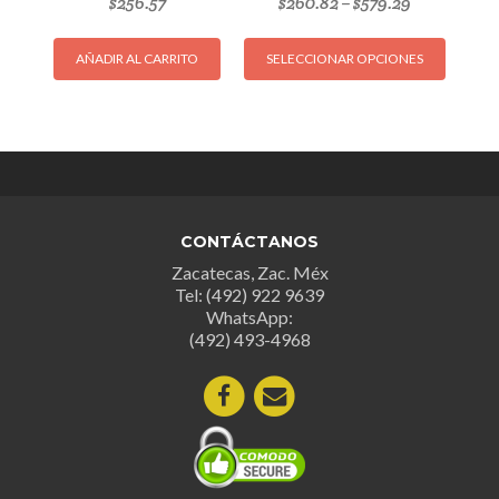
$
256.57
$
260.82
$
579.29
–
Este
AÑADIR AL CARRITO
SELECCIONAR OPCIONES
produc
tiene
múltipl
variant
Las
opcion
se
CONTÁCTANOS
puede
Zacatecas, Zac. Méx
elegir
Tel: (492) 922 9639
en
WhatsApp:
la
(492) 493-4968
página
de
produc