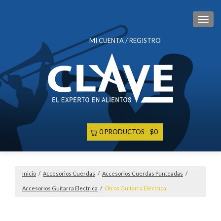
CAM
MI CUENTA / REGISTRO
0 PRODUCTOS
$0
Inicio
/
Accesorios Cuerdas
/
Accesorios Cuerdas Punteadas
/
Accesorios Guitarra Electrica
/
Otros Guitarra Eléctrica