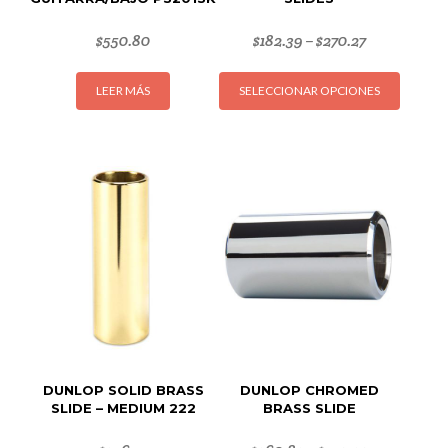
$
550.80
$
182.39
$
270.27
–
Este
LEER MÁS
SELECCIONAR OPCIONES
produc
tiene
múltipl
variant
Las
opcion
se
puede
elegir
en
la
página
de
DUNLOP SOLID BRASS
DUNLOP CHROMED
produc
SLIDE – MEDIUM 222
BRASS SLIDE