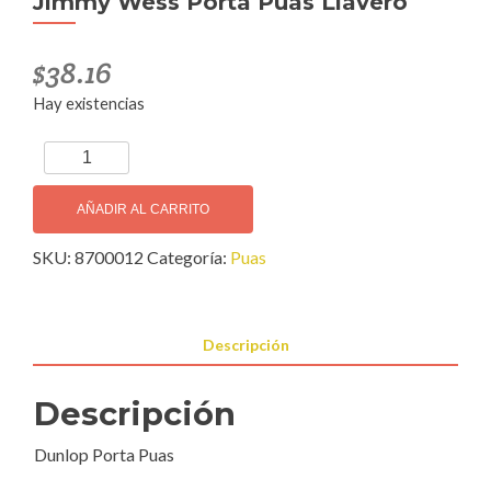
Jimmy Wess Porta Puas Llavero
$
38.16
Hay existencias
Jimmy
Wess
Porta
AÑADIR AL CARRITO
Puas
SKU:
8700012
Categoría:
Puas
Llavero
cantidad
Descripción
Descripción
Dunlop Porta Puas