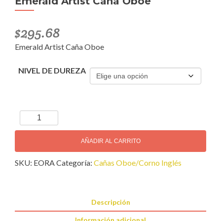
Emerald Artist Caña Oboe
$
295.68
Emerald Artist Caña Oboe
NIVEL DE DUREZA
Emerald
Artist
Caña
AÑADIR AL CARRITO
Oboe
SKU:
EORA
Categoría:
Cañas Oboe/Corno Inglés
cantidad
Descripción
Información adicional