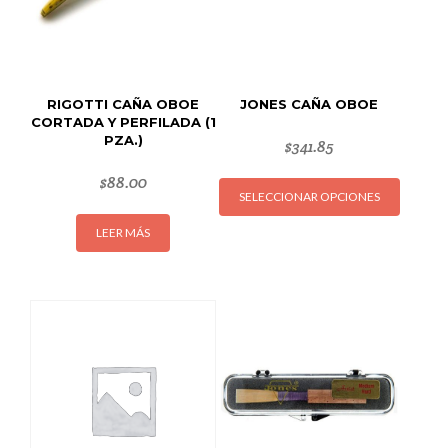
RIGOTTI CAÑA OBOE
JONES CAÑA OBOE
CORTADA Y PERFILADA (1
PZA.)
$
341.85
Este
$
88.00
SELECCIONAR OPCIONES
produc
tiene
LEER MÁS
múltipl
variant
Las
opcion
se
puede
elegir
en
la