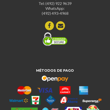
Tel: (492) 922 9639
en
en
WhatsApp:
la
la
(492) 493-4968
página
página
de
de
producto
produc
MÉTODOS DE PAGO