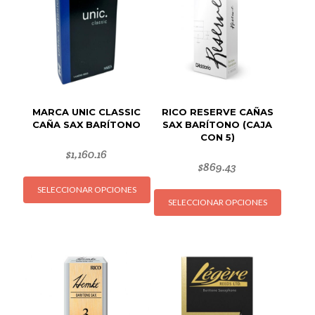
MARCA UNIC CLASSIC
RICO RESERVE CAÑAS
CAÑA SAX BARÍTONO
SAX BARÍTONO (CAJA
CON 5)
$
1,160.16
$
869.43
Este
Este
SELECCIONAR OPCIONES
producto
SELECCIONAR OPCIONES
produc
tiene
tiene
múltiples
múltipl
variantes.
variant
Las
Las
opciones
opcion
se
se
pueden