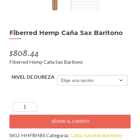
Fiberred Hemp Caña Sax Barítono
$
808.44
Fiberred Hemp Caña Sax Barítono
NIVEL DE DUREZA
Fiberred
Hemp
Caña
AÑADIR AL CARRITO
Sax
SKU:
HHFRHBS
Categoría:
Cañas Saxofón Barítono
Barítono