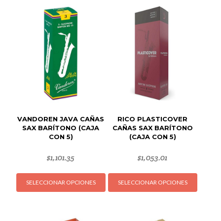
VANDOREN JAVA CAÑAS
RICO PLASTICOVER
SAX BARÍTONO (CAJA
CAÑAS SAX BARÍTONO
CON 5)
(CAJA CON 5)
$
1,101.35
$
1,053.01
Este
Este
SELECCIONAR OPCIONES
SELECCIONAR OPCIONES
producto
produc
tiene
tiene
múltiples
múltipl
variantes.
variant