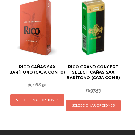
Las
Las
opciones
opcion
se
se
pueden
puede
elegir
elegir
en
en
la
la
página
página
de
de
RICO CAÑAS SAX
RICO GRAND CONCERT
producto
produc
BARÍTONO (CAJA CON 10)
SELECT CAÑAS SAX
BARÍTONO (CAJA CON 5)
$
1,068.91
$
697.53
Este
Este
SELECCIONAR OPCIONES
producto
SELECCIONAR OPCIONES
produc
tiene
tiene
múltiples
múltipl
variantes.
variant
Las