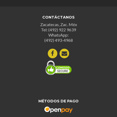
Las
opciones
opcion
se
se
pueden
CONTÁCTANOS
puede
elegir
Zacatecas, Zac. Méx
elegir
en
Tel: (492) 922 9639
en
la
WhatsApp:
la
página
(492) 493-4968
página
de
de
producto
produc
MÉTODOS DE PAGO