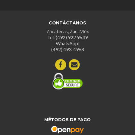
Las
Las
opciones
opcion
se
se
CONTÁCTANOS
pueden
puede
Zacatecas, Zac. Méx
elegir
elegir
Tel: (492) 922 9639
en
en
WhatsApp:
la
la
(492) 493-4968
página
página
de
de
producto
produc
MÉTODOS DE PAGO