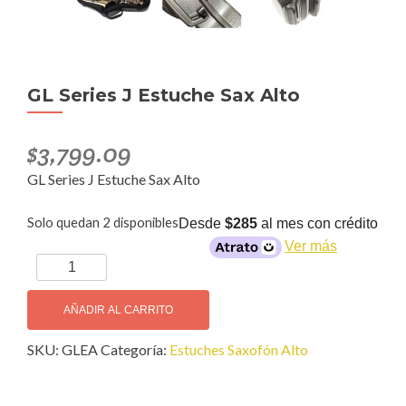
GL Series J Estuche Sax Alto
$
3,799.09
GL Series J Estuche Sax Alto
Solo quedan 2 disponibles
Desde
$285
al mes con crédito
Ver más
GL
Series
J
AÑADIR AL CARRITO
Estuche
SKU:
GLEA
Categoría:
Estuches Saxofón Alto
Sax
Alto
cantidad