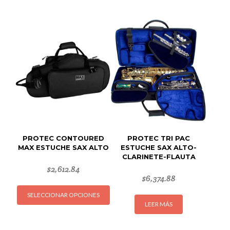
PROTEC CONTOURED
PROTEC TRI PAC
MAX ESTUCHE SAX ALTO
ESTUCHE SAX ALTO-
CLARINETE-FLAUTA
$
2,612.84
$
6,374.88
Este
SELECCIONAR OPCIONES
producto
LEER MÁS
tiene
múltiples