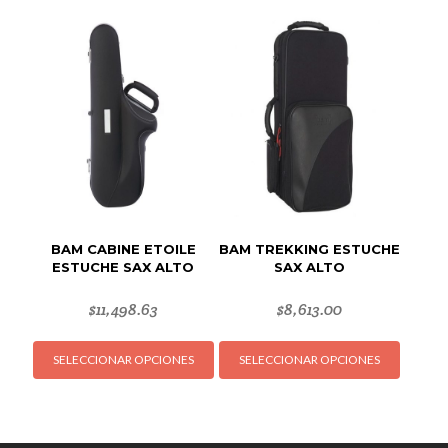
variantes.
Las
opciones
se
pueden
elegir
en
la
página
de
producto
BAM CABINE ETOILE
BAM TREKKING ESTUCHE
ESTUCHE SAX ALTO
SAX ALTO
$
11,498.63
$
8,613.00
Este
Este
SELECCIONAR OPCIONES
SELECCIONAR OPCIONES
producto
produc
tiene
tiene
múltiples
múltipl
variantes.
variant