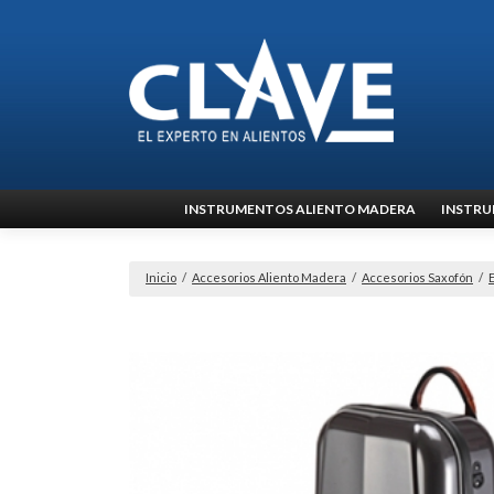
Ir
INSTRUMENTOS ALIENTO MADERA
INSTRU
al
contenido
Inicio
/
Accesorios Aliento Madera
/
Accesorios Saxofón
/