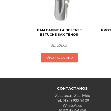
BAM CABINE LA DEFENSE
PROT
ESTUCHE SAX TENOR
$
11,201.63
AÑADIR AL CARRITO
CONTÁCTANOS
Zacatecas, Zac. Méx
Tel: (492) 922 9639
WhatsApp:
(492) 493-4968