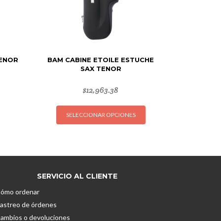
TENOR
BAM CABINE ETOILE ESTUCHE
SAX TENOR
$
12,963.38
Este
SELECCIONAR OPCIONES
producto
tiene
múltiples
variantes.
Las
opciones
SERVICIO AL CLIENTE
se
ómo ordenar
pueden
astreo de órdenes
elegir
ambios o devoluciones