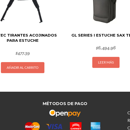
EC TIRANTES ACOJINADOS
GL SERIES I ESTUCHE SAX 
PARA ESTUCHE
$
6,494.96
$
477.39
LEER MÁS
AÑADIR AL CARRITO
MÉTODOS DE PAGO
C
R
C