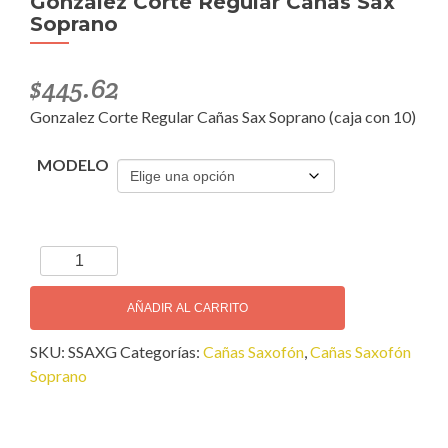
Gonzalez Corte Regular Cañas Sax
Soprano
$
445.62
Gonzalez Corte Regular Cañas Sax Soprano (caja con 10)
MODELO
Gonzalez
Corte
Regular
AÑADIR AL CARRITO
Cañas
SKU:
SSAXG
Categorías:
Cañas Saxofón
,
Cañas Saxofón
Sax
Soprano
Soprano
cantidad