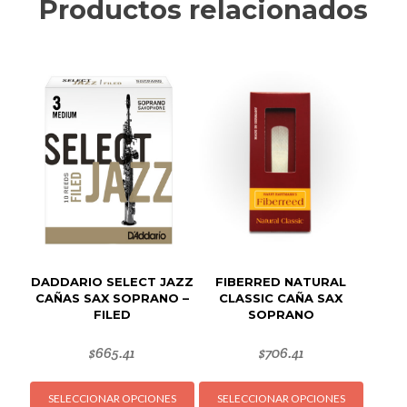
Productos relacionados
DADDARIO SELECT JAZZ
FIBERRED NATURAL
CAÑAS SAX SOPRANO –
CLASSIC CAÑA SAX
FILED
SOPRANO
$
665.41
$
706.41
Este
Este
SELECCIONAR OPCIONES
SELECCIONAR OPCIONES
producto
produc