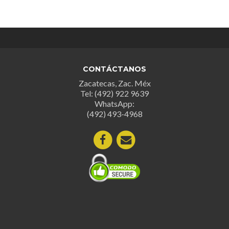
múltipl
múltiples
variant
variantes.
Las
Las
opcion
opciones
se
se
puede
CONTÁCTANOS
pueden
elegir
Zacatecas, Zac. Méx
elegir
en
Tel: (492) 922 9639
en
la
WhatsApp:
la
página
(492) 493-4968
página
de
de
produc
producto