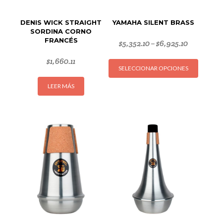
DENIS WICK STRAIGHT
YAMAHA SILENT BRASS
SORDINA CORNO
FRANCÉS
$
5,352.10
$
6,925.10
–
Este
$
1,660.11
SELECCIONAR OPCIONES
produc
tiene
LEER MÁS
múltipl
variant
Las
opcion
se
puede
elegir
en
la
página
de