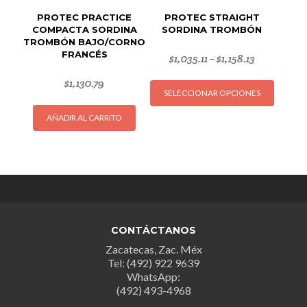
produc
PROTEC PRACTICE
PROTEC STRAIGHT
COMPACTA SORDINA
SORDINA TROMBÓN
TROMBÓN BAJO/CORNO
FRANCÉS
$
1,035.11
$
1,158.13
–
Este
$
1,130.79
SELECCIONAR OPCIONES
produc
tiene
AÑADIR AL CARRITO
múltipl
variant
Las
opcion
se
puede
elegir
CONTÁCTANOS
en
Zacatecas, Zac. Méx
la
Tel: (492) 922 9639
página
WhatsApp:
(492) 493-4968
de