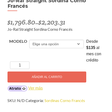
Jo-Ral Straight Sordina Corno
Francés
$
1,796.80
$
2,203.31
–
Jo-Ral Straight Sordina Corno Francés
MODELO
Desde
$135
al
mes con
crédito
Jo-
Ral
Straight
AÑADIR AL CARRITO
Sordina
Corno
Ver más
Francés
cantidad
SKU:
N/D
Categoría:
Sordinas Corno Francés