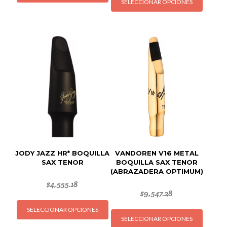
SELECCIONAR OPCIONES
produc
tiene
tiene
múltiples
múltipl
variantes.
variant
Las
Las
opciones
opcion
se
se
pueden
puede
elegir
elegir
en
en
la
la
página
página
de
de
producto
JODY JAZZ HR* BOQUILLA
VANDOREN V16 METAL
produc
SAX TENOR
BOQUILLA SAX TENOR
(ABRAZADERA OPTIMUM)
$
4,555.18
$
9,547.28
Este
Este
SELECCIONAR OPCIONES
producto
SELECCIONAR OPCIONES
produc
tiene