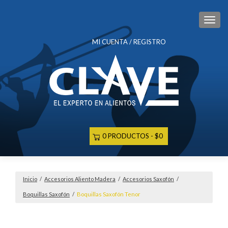
CAM
MI CUENTA / REGISTRO
0 PRODUCTOS
$0
Inicio
/
Accesorios Aliento Madera
/
Accesorios Saxofón
/
Boquillas Saxofón
/
Boquillas Saxofón Tenor