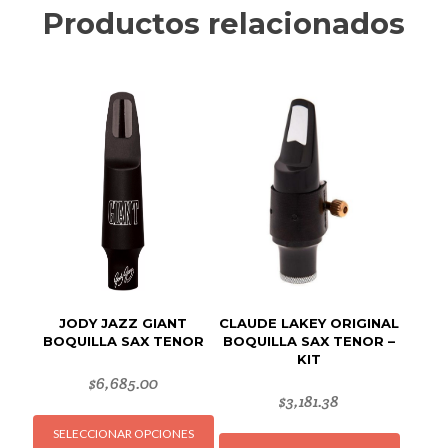
Productos relacionados
JODY JAZZ GIANT
CLAUDE LAKEY ORIGINAL
BOQUILLA SAX TENOR
BOQUILLA SAX TENOR –
KIT
$
6,685.00
$
3,181.38
Este
Este
SELECCIONAR OPCIONES
producto