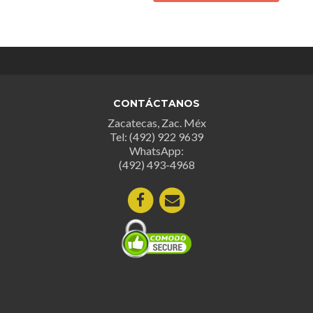
tiene
múltiples
múltipl
variantes.
variant
Las
Las
opciones
opcion
se
se
pueden
CONTÁCTANOS
puede
elegir
Zacatecas, Zac. Méx
elegir
en
Tel: (492) 922 9639
en
la
WhatsApp:
la
página
(492) 493-4968
página
de
de
producto
produc