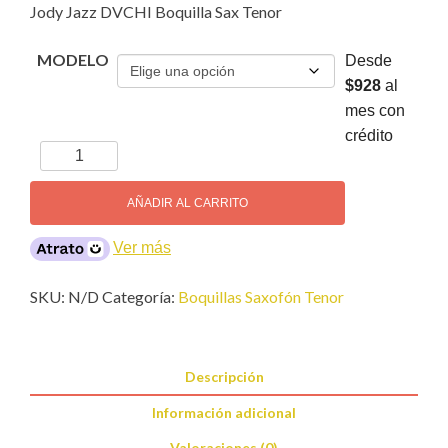
Jody Jazz DVCHI Boquilla Sax Tenor
MODELO
Desde
$928
al
mes con
crédito
Jody
Jazz
DVCHI
AÑADIR AL CARRITO
Boquilla
Sax
Ver más
Tenor
cantidad
SKU:
N/D
Categoría:
Boquillas Saxofón Tenor
Descripción
Información adicional
Valoraciones (0)