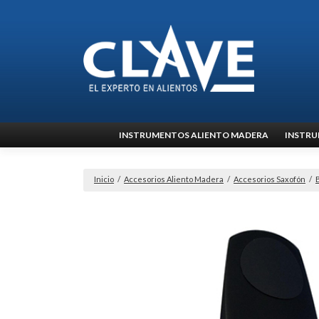
Ir
INSTRUMENTOS ALIENTO MADERA
INSTRU
al
contenido
Inicio
/
Accesorios Aliento Madera
/
Accesorios Saxofón
/