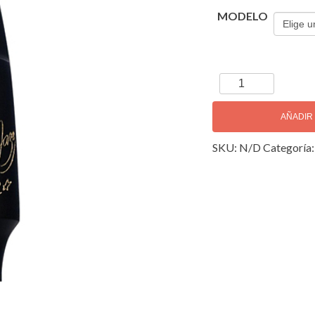
MODELO
Jody
Jazz
HR*
AÑADIR
Boquilla
SKU:
N/D
Categoría
Sax
Soprano
cantidad