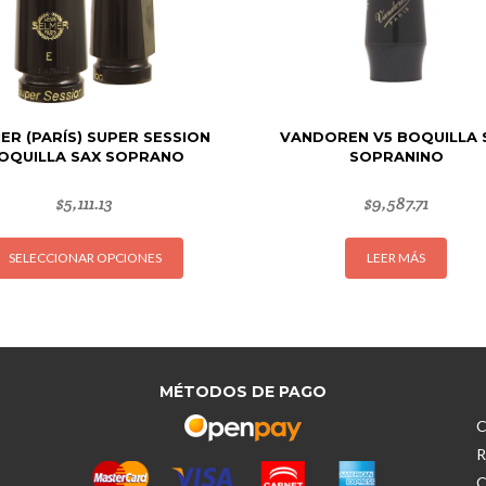
ER (PARÍS) SUPER SESSION
VANDOREN V5 BOQUILLA 
OQUILLA SAX SOPRANO
SOPRANINO
$
5,111.13
$
9,587.71
Este
SELECCIONAR OPCIONES
LEER MÁS
producto
tiene
múltiples
variantes.
Las
opciones
MÉTODOS DE PAGO
se
C
pueden
R
elegir
C