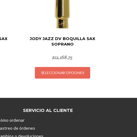
SAX
JODY JAZZ DV BOQUILLA SAX
SOPRANO
$
12,168.75
Este
SELECCIONAR OPCIONES
producto
tiene
múltiples
variantes.
Las
opciones
SERVICIO AL CLIENTE
se
ómo ordenar
pueden
astreo de órdenes
elegir
ambios o devoluciones