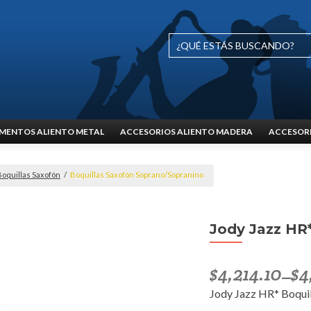
MENTOS ALIENTO METAL
ACCESORIOS ALIENTO MADERA
ACCESORI
Boquillas Saxofón
/
Boquillas Saxofón Soprano/Sopranino
Jody Jazz HR*
$
4,214.10
$
4
–
Jody Jazz HR* Boquil