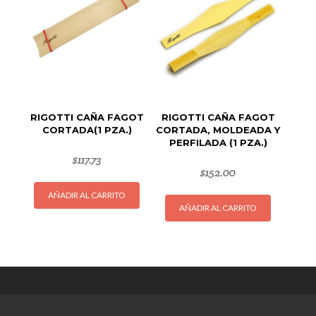
pueden
elegir
en
la
página
de
producto
RIGOTTI CAÑA FAGOT
RIGOTTI CAÑA FAGOT
CORTADA(1 PZA.)
CORTADA, MOLDEADA Y
PERFILADA (1 PZA.)
$
117.73
$
152.00
AÑADIR AL CARRITO
AÑADIR AL CARRITO