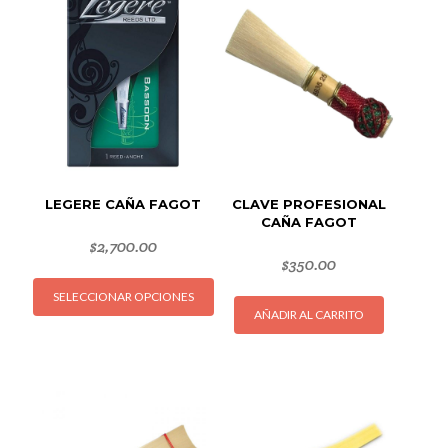
LEGERE CAÑA FAGOT
CLAVE PROFESIONAL
CAÑA FAGOT
$
2,700.00
$
350.00
Este
SELECCIONAR OPCIONES
producto
AÑADIR AL CARRITO
tiene
múltiples
variantes.
Las
opciones
se