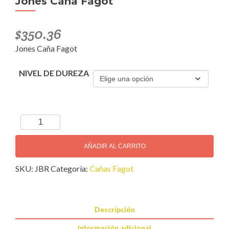
Jones Caña Fagot
$
350.36
Jones Caña Fagot
NIVEL DE DUREZA
Jones
Caña
Fagot
AÑADIR AL CARRITO
cantidad
SKU:
JBR
Categoría:
Cañas Fagot
Descripción
Información adicional