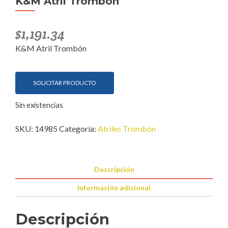
K&M Atril Trombón
$
1,191.34
K&M Atril Trombón
SOLICITAR PRODUCTO
Sin existencias
SKU:
14985
Categoría:
Atriles Trombón
Descripción
Información adicional
Descripción