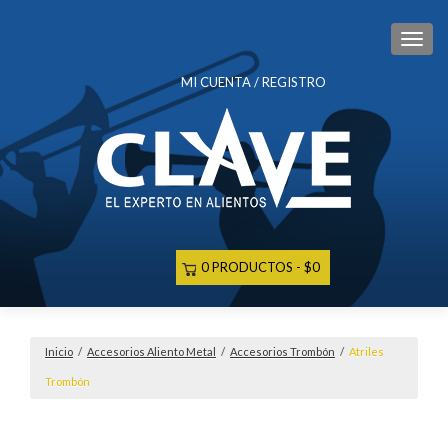
CAM
MI CUENTA / REGISTRO
0 PRODUCTOS
$0
Inicio
/
Accesorios Aliento Metal
/
Accesorios Trombón
/
Atriles
Trombón