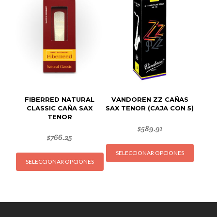
Las
Las
opciones
opcion
se
se
pueden
puede
elegir
elegir
en
en
la
la
página
página
de
de
FIBERRED NATURAL
VANDOREN ZZ CAÑAS
producto
produc
CLASSIC CAÑA SAX
SAX TENOR (CAJA CON 5)
TENOR
$
589.91
$
766.25
Este
Este
SELECCIONAR OPCIONES
produc
SELECCIONAR OPCIONES
producto
tiene
tiene
múltipl
múltiples
variant
variantes.
Las
Las
opcion