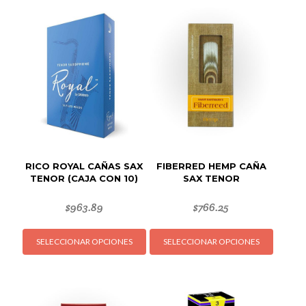
RICO ROYAL CAÑAS SAX
FIBERRED HEMP CAÑA
TENOR (CAJA CON 10)
SAX TENOR
$
963.89
$
766.25
Este
Este
SELECCIONAR OPCIONES
SELECCIONAR OPCIONES
producto
produc
tiene
tiene
múltiples
múltipl
variantes.
variant