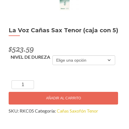
La Voz Cañas Sax Tenor (caja con 5)
$
523.59
NIVEL DE DUREZA
La
Voz
Cañas
AÑADIR AL CARRITO
Sax
SKU:
RKC05
Categoría:
Cañas Saxofón Tenor
Tenor
(caja
con