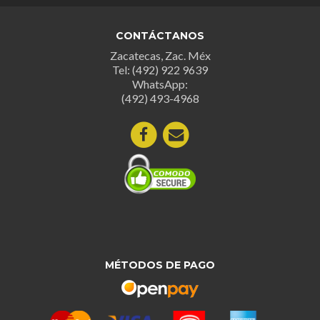
opciones
se
se
puede
CONTÁCTANOS
pueden
elegir
Zacatecas, Zac. Méx
elegir
en
Tel: (492) 922 9639
en
la
WhatsApp:
la
página
(492) 493-4968
página
de
de
produc
producto
MÉTODOS DE PAGO