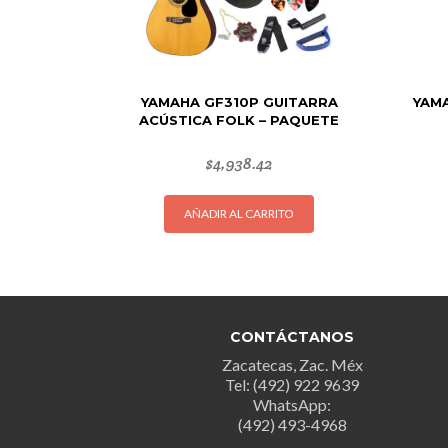
YAMAHA GF310P GUITARRA
YAM
ACÚSTICA FOLK – PAQUETE
$
4,938.42
AÑADIR AL CARRITO
CONTÁCTANOS
Zacatecas, Zac. Méx
Tel: (492) 922 9639
WhatsApp:
(492) 493-4968