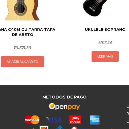
AHA C40M GUITARRA TAPA
UKULELE SOPRANO
DE ABETO
$
917.24
$
3,571.39
LEER MÁS
AÑADIR AL CARRITO
MÉTODOS DE PAGO
C
R
C