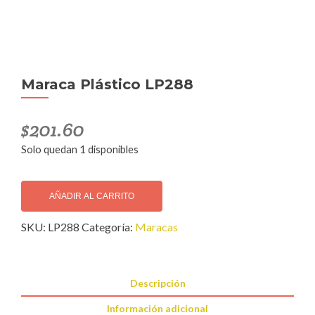
Maraca Plástico LP288
$
201.60
Solo quedan 1 disponibles
Maraca
Plástico
AÑADIR AL CARRITO
LP288
SKU:
LP288
Categoría:
Maracas
cantidad
Descripción
Información adicional