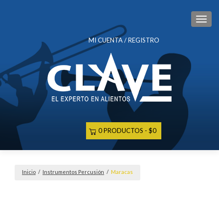
CAM
MI CUENTA / REGISTRO
0 PRODUCTOS
$0
Inicio
/
Instrumentos Percusión
/
Maracas