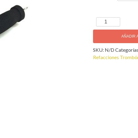
MDRS
Magnetos
para
AÑADIR 
Sacar
SKU:
N/D
Categoría
Abolladuras
Refacciones Trombó
cantidad