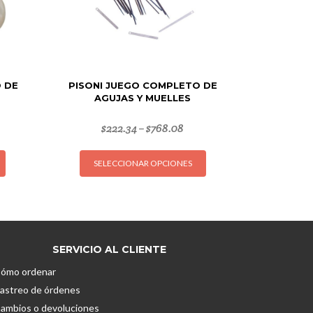
 DE
PISONI JUEGO COMPLETO DE
AGUJAS Y MUELLES
$
222.34
$
768.08
–
Este
Este
SELECCIONAR OPCIONES
producto
producto
tiene
tiene
múltiples
múltiples
variantes.
variantes.
Las
Las
opciones
opciones
SERVICIO AL CLIENTE
se
se
ómo ordenar
pueden
pueden
astreo de órdenes
elegir
elegir
ambios o devoluciones