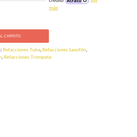
crédito
Ver
más
AL CARRITO
s:
Refacciones Tuba
,
Refacciones Saxofón
,
n
,
Refacciones Trompeta