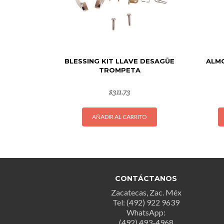
BLESSING KIT LLAVE DESAGÜE
ALMO
TROMPETA
$
311.73
AÑADIR AL CARRITO
CONTÁCTANOS
Zacatecas, Zac. Méx
Tel: (492) 922 9639
WhatsApp:
(492) 493-4968