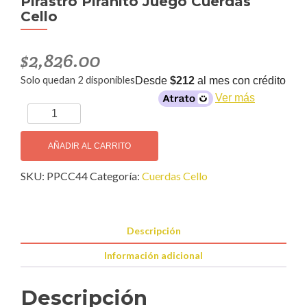
Pirastro Piranito Juego Cuerdas
Cello
$
2,826.00
Solo quedan 2 disponibles
Desde
$212
al mes con crédito
Ver más
Pirastro
Piranito
Juego
AÑADIR AL CARRITO
Cuerdas
SKU:
PPCC44
Categoría:
Cuerdas Cello
Cello
cantidad
Descripción
Información adicional
Descripción