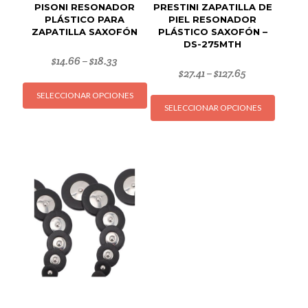
PISONI RESONADOR
PRESTINI ZAPATILLA DE
PLÁSTICO PARA
PIEL RESONADOR
ZAPATILLA SAXOFÓN
PLÁSTICO SAXOFÓN –
DS-275MTH
$
14.66
$
18.33
–
$
27.41
$
127.65
–
Este
Este
SELECCIONAR OPCIONES
producto
SELECCIONAR OPCIONES
produc
tiene
tiene
múltiples
múltipl
variantes.
variant
Las
Las
opciones
opcion
se
se
pueden
puede
elegir
elegir
en
en
la
la
página
página
de