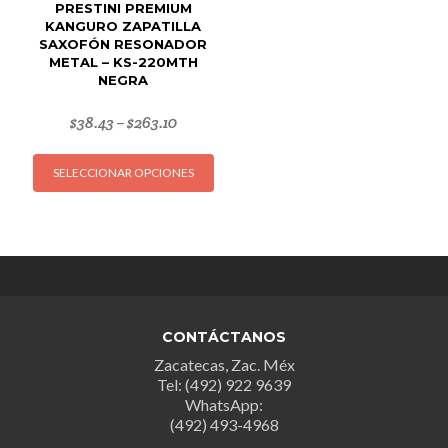
de
producto
PRESTINI PREMIUM
produc
KANGURO ZAPATILLA
SAXOFÓN RESONADOR
METAL – KS-220MTH
NEGRA
$
38.43
$
263.10
–
Este
SELECCIONAR OPCIONES
producto
tiene
múltiples
variantes.
Las
opciones
se
CONTÁCTANOS
pueden
Zacatecas, Zac. Méx
elegir
Tel: (492) 922 9639
en
WhatsApp:
la
(492) 493-4968
página