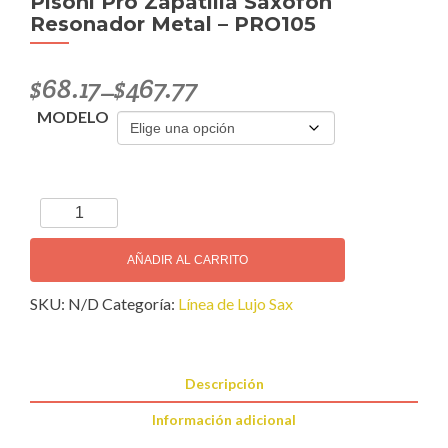
Pisoni Pro Zapatilla Saxofón
Resonador Metal – PRO105
$
68.17
$
467.77
–
MODELO
Pisoni
Pro
Zapatilla
AÑADIR AL CARRITO
Saxofón
SKU:
N/D
Categoría:
Línea de Lujo Sax
Resonador
Metal
-
PRO105
Descripción
cantidad
Información adicional