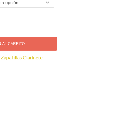
R AL CARRITO
:
Zapatillas Clarinete