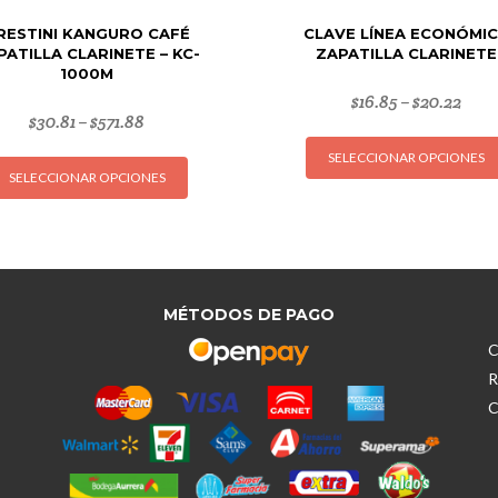
RESTINI KANGURO CAFÉ
CLAVE LÍNEA ECONÓMI
PATILLA CLARINETE – KC-
ZAPATILLA CLARINETE
1000M
$
16.85
$
20.22
–
$
30.81
$
571.88
–
Este
SELECCIONAR OPCIONES
SELECCIONAR OPCIONES
producto
tiene
múltiples
variantes.
Las
opciones
MÉTODOS DE PAGO
se
C
pueden
R
elegir
C
en
la
página