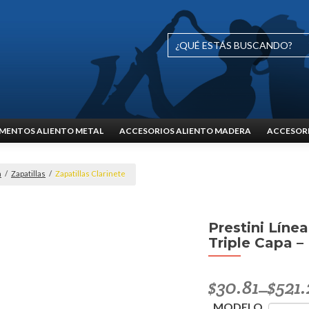
MENTOS ALIENTO METAL
ACCESORIOS ALIENTO MADERA
ACCESORI
n
/
Zapatillas
/
Zapatillas Clarinete
Prestini Líne
Triple Capa –
$
30.81
$
521.
–
MODELO