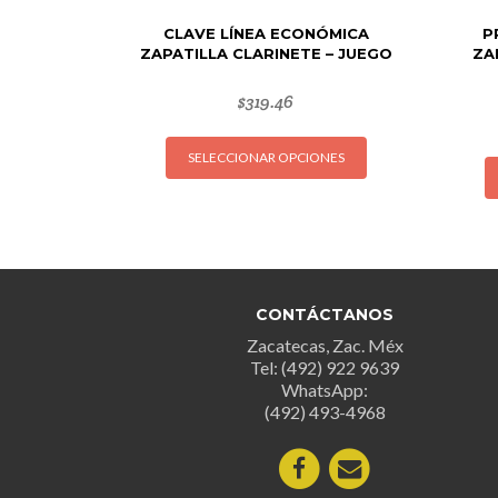
CLAVE LÍNEA ECONÓMICA
P
ZAPATILLA CLARINETE – JUEGO
ZA
$
319.46
Este
SELECCIONAR OPCIONES
producto
tiene
múltiples
variantes.
Las
opciones
CONTÁCTANOS
se
Zacatecas, Zac. Méx
pueden
Tel: (492) 922 9639
elegir
WhatsApp:
en
(492) 493-4968
la
página
de