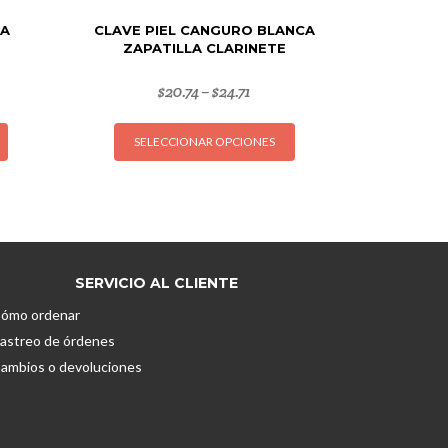
CA
CLAVE PIEL CANGURO BLANCA
ZAPATILLA CLARINETE
$
20.74
$
24.71
–
Este
Este
SELECCIONAR OPCIONES
producto
producto
tiene
tiene
múltiples
múltiples
variantes.
variantes.
Las
Las
opciones
opciones
SERVICIO AL CLIENTE
se
se
pueden
pueden
ómo ordenar
elegir
elegir
astreo de órdenes
en
en
ambios o devoluciones
la
la
página
página
de
de