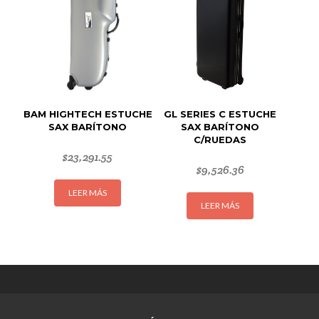
se
pueden
elegir
en
la
página
de
BAM HIGHTECH ESTUCHE
GL SERIES C ESTUCHE
producto
SAX BARÍTONO
SAX BARÍTONO
C/RUEDAS
$
23,291.55
$
9,526.36
LEER MÁS
LEER MÁS