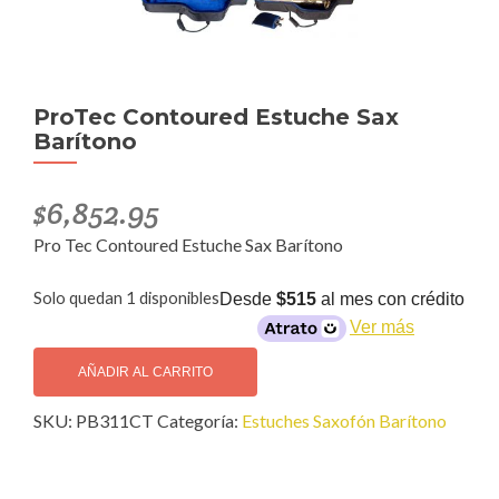
ProTec Contoured Estuche Sax
Barítono
$
6,852.95
Pro Tec Contoured Estuche Sax Barítono
Solo quedan 1 disponibles
Desde
$515
al mes con crédito
Ver más
ProTec
Contoured
AÑADIR AL CARRITO
Estuche
SKU:
PB311CT
Categoría:
Estuches Saxofón Barítono
Sax
Barítono
cantidad