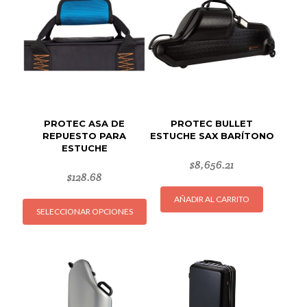
PROTEC ASA DE
PROTEC BULLET
REPUESTO PARA
ESTUCHE SAX BARÍTONO
ESTUCHE
$
8,656.21
$
128.68
Este
AÑADIR AL CARRITO
SELECCIONAR OPCIONES
producto
tiene
múltiples
variantes.
Las
opciones