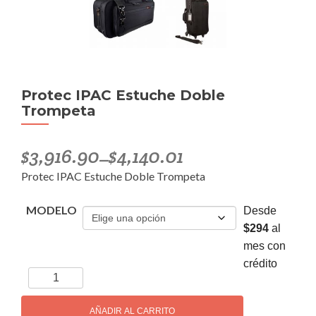
Protec IPAC Estuche Doble
Trompeta
$
3,916.90
$
4,140.01
–
Protec IPAC Estuche Doble Trompeta
MODELO
Desde
$294
al
mes con
crédito
Protec
IPAC
Estuche
AÑADIR AL CARRITO