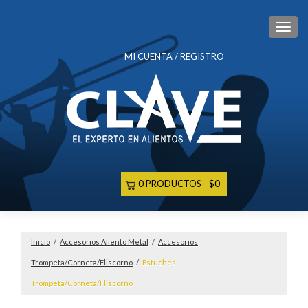
CAM
MI CUENTA / REGISTRO
0 PRODUCTOS
$0
Inicio
/
Accesorios Aliento Metal
/
Accesorios
Trompeta/Corneta/Fliscorno
/
Estuches
Trompeta/Corneta/Fliscorno