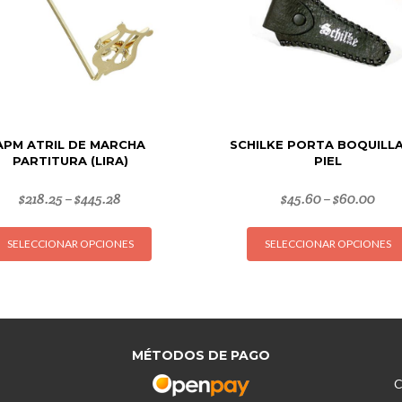
APM ATRIL DE MARCHA
SCHILKE PORTA BOQUILL
PARTITURA (LIRA)
PIEL
$
218.25
$
445.28
$
45.60
$
60.00
–
–
Este
SELECCIONAR OPCIONES
SELECCIONAR OPCIONES
producto
tiene
múltiples
variantes.
Las
opciones
MÉTODOS DE PAGO
se
C
pueden