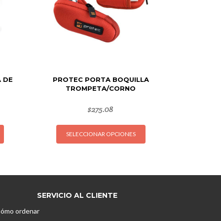
A DE
PROTEC PORTA BOQUILLA
TROMPETA/CORNO
$
275.08
Este
Este
SELECCIONAR OPCIONES
producto
producto
tiene
tiene
múltiples
múltiples
variantes.
variantes.
Las
Las
opciones
opciones
SERVICIO AL CLIENTE
se
se
ómo ordenar
pueden
pueden