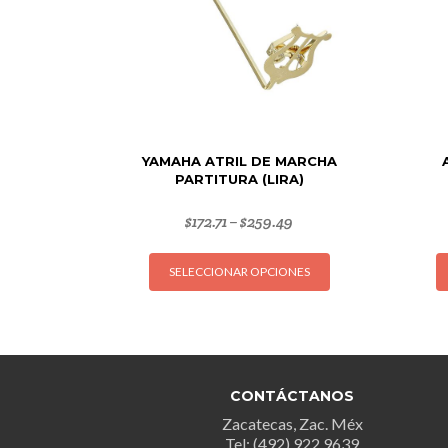
YAMAHA ATRIL DE MARCHA
PARTITURA (LIRA)
$
172.71
$
259.49
–
Este
SELECCIONAR OPCIONES
producto
tiene
múltiples
variantes.
Las
opciones
CONTÁCTANOS
se
Zacatecas, Zac. Méx
pueden
Tel: (492) 922 9639