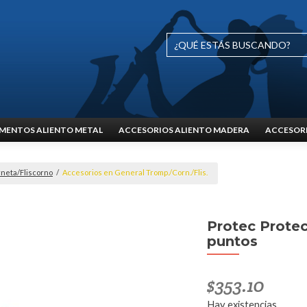
MENTOS ALIENTO METAL
ACCESORIOS ALIENTO MADERA
ACCESORI
neta/Fliscorno
/
Accesorios en General Tromp./Corn./Flis.
Protec Protec
puntos
$
353.10
Hay existencias