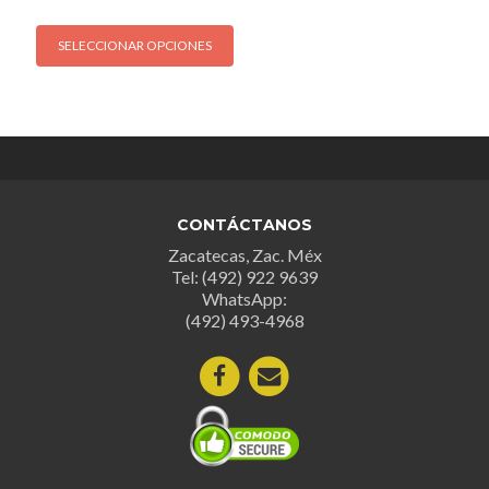
Este
SELECCIONAR OPCIONES
producto
tiene
múltiples
variantes.
Las
opciones
se
CONTÁCTANOS
pueden
Zacatecas, Zac. Méx
elegir
Tel: (492) 922 9639
en
WhatsApp:
la
(492) 493-4968
página
de
producto