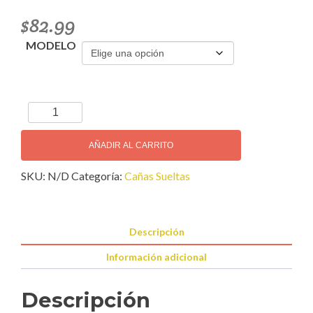
$
82.99
MODELO
Rico
Caña
Saxofón
AÑADIR AL CARRITO
Alto
SKU:
N/D
Categoría:
Cañas Sueltas
cantidad
Descripción
Información adicional
Descripción