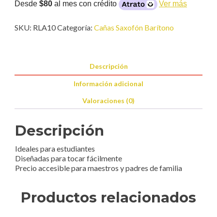
(caja
Desde
$80
al mes con crédito
Ver más
con
10)
SKU:
RLA10
Categoría:
Cañas Saxofón Barítono
cantidad
Descripción
Información adicional
Valoraciones (0)
Descripción
Ideales para estudiantes
Diseñadas para tocar fácilmente
Precio accesible para maestros y padres de familia
Productos relacionados