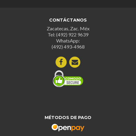
Las
Las
opciones
opcion
se
se
CONTÁCTANOS
pueden
puede
Zacatecas, Zac. Méx
elegir
elegir
Tel: (492) 922 9639
en
en
WhatsApp:
la
la
(492) 493-4968
página
página
de
de
producto
produc
MÉTODOS DE PAGO