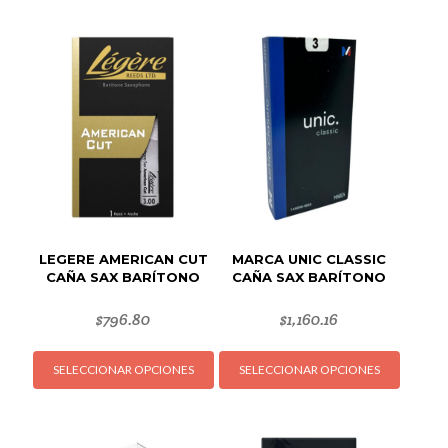
LEGERE AMERICAN CUT
MARCA UNIC CLASSIC
CAÑA SAX BARÍTONO
CAÑA SAX BARÍTONO
$
796.80
$
1,160.16
Este
Este
SELECCIONAR OPCIONES
SELECCIONAR OPCIONES
producto
produc
tiene
tiene
múltiples
múltipl
variantes.
variant