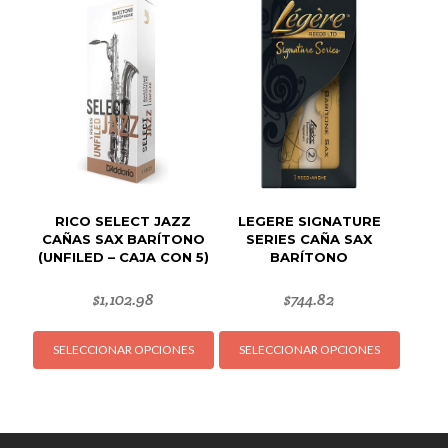
Las
Las
opciones
opcion
se
se
pueden
puede
elegir
elegir
en
en
la
la
página
página
de
de
RICO SELECT JAZZ
LEGERE SIGNATURE
producto
produc
CAÑAS SAX BARÍTONO
SERIES CAÑA SAX
(UNFILED – CAJA CON 5)
BARÍTONO
$
1,102.98
$
744.82
Este
Este
SELECCIONAR OPCIONES
SELECCIONAR OPCIONES
producto
produc
tiene
tiene
múltiples
múltipl
variantes.
variant