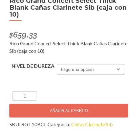
Rico Grand Concert Select Thick
Blank Cañas Clarinete Sib (caja con
10)
$
659.33
Rico Grand Concert Select Thick Blank Cañas Clarinete
Sib (caja con 10)
NIVEL DE DUREZA
Rico
Grand
Concert
AÑADIR AL CARRITO
Select
SKU:
RGT10BCL
Categoría:
Cañas Clarinete Sib
Thick
Blank
Cañas