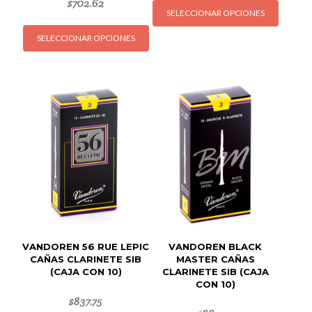
$
702.62
SELECCIONAR OPCIONES
produc
Este
tiene
SELECCIONAR OPCIONES
producto
múltipl
tiene
variant
múltiples
Las
variantes.
opcion
Las
se
opciones
puede
se
elegir
pueden
en
elegir
la
en
página
la
de
página
produc
de
VANDOREN 56 RUE LEPIC
VANDOREN BLACK
producto
CAÑAS CLARINETE SIB
MASTER CAÑAS
(CAJA CON 10)
CLARINETE SIB (CAJA
CON 10)
$
837.75