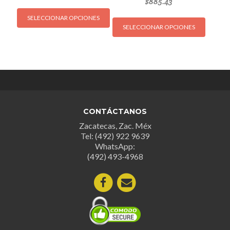
$
885.43
Este
Este
SELECCIONAR OPCIONES
producto
SELECCIONAR OPCIONES
produc
tiene
tiene
múltiples
múltipl
variantes.
variant
Las
Las
opciones
opcion
se
se
pueden
CONTÁCTANOS
puede
elegir
Zacatecas, Zac. Méx
elegir
en
Tel: (492) 922 9639
en
la
WhatsApp:
la
página
(492) 493-4968
página
de
de
producto
produc