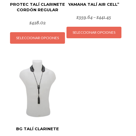
PROTEC TALÍ CLARINETE
YAMAHA TALÍ AIR CELL”
CORDÓN REGULAR
$
359.64
$
441.45
–
$
428.02
Este
Este
SELECCIONAR OPCIONES
produc
SELECCIONAR OPCIONES
producto
tiene
tiene
múltipl
múltiples
variant
variantes.
Las
Las
opcion
opciones
se
se
puede
pueden
elegir
elegir
en
en
la
la
página
página
de
de
produc
BG TALÍ CLARINETE
producto