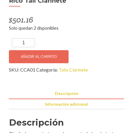
Rico Talí Clarinete
$
501.16
Solo quedan 2 disponibles
Rico
Talí
Clarinete
AÑADIR AL CARRITO
cantidad
SKU:
CCA01
Categoría:
Talís Clarinete
Descripción
Información adicional
Descripción