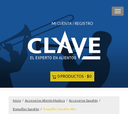
CAM
MI CUENTA / REGISTRO
0 PRODUCTOS
$0
Inicio
/
Accesorios Aliento Madera
/
Accesorios Saxofón
/
Boquillas Saxofón
/
Boquillas Saxofón Alto