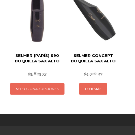
opciones
opcion
se
se
pueden
puede
elegir
elegir
en
en
la
la
página
página
de
de
SELMER (PARÍS) S90
SELMER CONCEPT
producto
produc
BOQUILLA SAX ALTO
BOQUILLA SAX ALTO
$
3,643.73
$
4,710.42
Este
SELECCIONAR OPCIONES
LEER MÁS
producto
tiene
múltiples
variantes.
Las
opciones
se