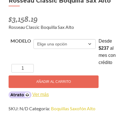
Rosseau Classic Boquilla Sax Alto
$
3,158.19
Rosseau Classic Boquilla Sax Alto
MODELO
Desde
$237
al
mes con
crédito
Rosseau
Classic
Boquilla
AÑADIR AL CARRITO
Sax
Alto
Ver más
cantidad
SKU:
N/D
Categoría:
Boquillas Saxofón Alto