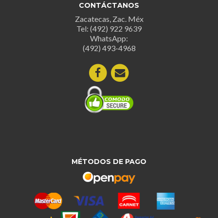
CONTÁCTANOS
pueden
Zacatecas, Zac. Méx
elegir
Tel: (492) 922 9639
en
WhatsApp:
la
(492) 493-4968
página
de
producto
MÉTODOS DE PAGO