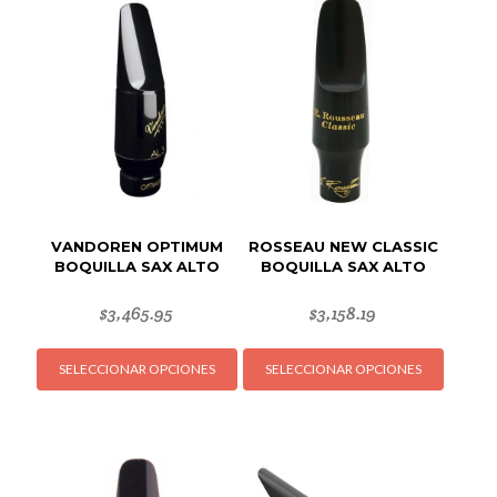
VANDOREN OPTIMUM
ROSSEAU NEW CLASSIC
BOQUILLA SAX ALTO
BOQUILLA SAX ALTO
$
3,465.95
$
3,158.19
Este
Este
SELECCIONAR OPCIONES
SELECCIONAR OPCIONES
producto
produc
tiene
tiene
múltiples
múltipl
variantes.
variant
Las
Las