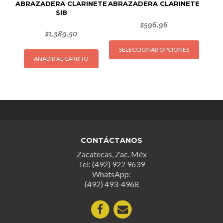
producto
produc
ABRAZADERA CLARINETE
ABRAZADERA CLARINETE
SIB
$
596.96
$
1,389.50
Este
SELECCIONAR OPCIONES
produc
AÑADIR AL CARRITO
tiene
múltipl
variant
Las
opcion
se
puede
CONTÁCTANOS
elegir
Zacatecas, Zac. Méx
en
Tel: (492) 922 9639
la
WhatsApp:
página
(492) 493-4968
de
produc