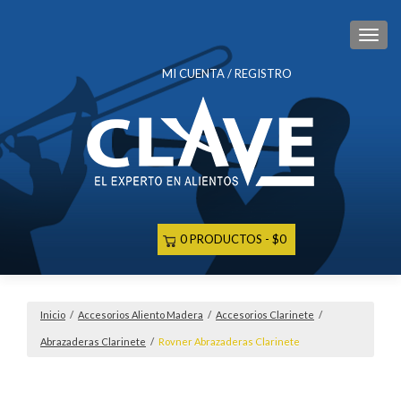
CAM
MI CUENTA / REGISTRO
0 PRODUCTOS
$0
Inicio
/
Accesorios Aliento Madera
/
Accesorios Clarinete
/
Abrazaderas Clarinete
/
Rovner Abrazaderas Clarinete