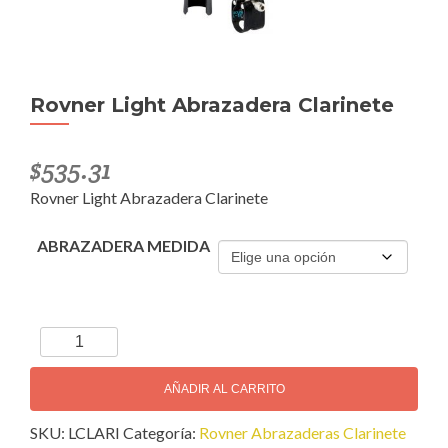
Rovner Light Abrazadera Clarinete
$
535.31
Rovner Light Abrazadera Clarinete
ABRAZADERA MEDIDA
Rovner
Light
Abrazadera
AÑADIR AL CARRITO
Clarinete
SKU:
LCLARI
Categoría:
Rovner Abrazaderas Clarinete
cantidad