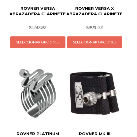
ROVNER VERSA
ROVNER VERSA X
ABRAZADERA CLARINETE
ABRAZADERA CLARINETE
$
1,147.97
$
903.02
Este
Este
SELECCIONAR OPCIONES
SELECCIONAR OPCIONES
producto
produc
tiene
tiene
múltiples
múltipl
variantes.
variant
Las
Las
opciones
opcion
se
se
pueden
puede
elegir
elegir
en
en
la
la
página
página
de
de
ROVNER PLATINUM
ROVNER MK III