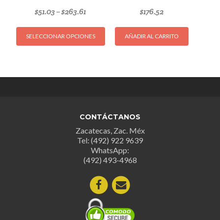
$
51.03
$
263.61
$
176.52
–
Este
SELECCIONAR OPCIONES
AÑADIR AL CARRITO
producto
tiene
múltiples
variantes.
Las
opciones
se
CONTÁCTANOS
pueden
Zacatecas, Zac. Méx
elegir
Tel: (492) 922 9639
en
WhatsApp:
la
(492) 493-4968
página
de
producto