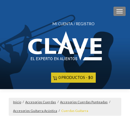
CAM
MI CUENTA / REGISTRO
0 PRODUCTOS
$0
Inicio
/
Accesorios Cuerdas
/
Accesorios Cuerdas Punteadas
/
Accesorios Guitarra Acústica
/
Cuerdas Guitarra