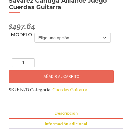
Savarez Cantiga Alliance Juego
Cuerdas Guitarra
$
497.64
MODELO
Savarez
Cantiga
Alliance
AÑADIR AL CARRITO
Juego
SKU:
N/D
Categoría:
Cuerdas Guitarra
Cuerdas
Guitarra
cantidad
Descripción
Información adicional