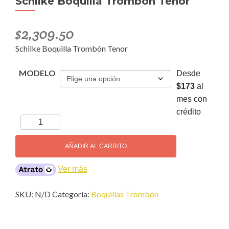
Schilke Boquilla Trombón Tenor
$
2,309.50
Schilke Boquilla Trombón Tenor
MODELO
Desde
$173
al
mes con
crédito
Schilke
Boquilla
Trombón
AÑADIR AL CARRITO
Tenor
cantidad
Ver más
SKU:
N/D
Categoría:
Boquillas Trombón