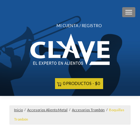
CAM
MI CUENTA / REGISTRO
0 PRODUCTOS
$0
Inicio
/
Accesorios Aliento Metal
/
Accesorios Trombón
/
Boquillas
Trombón