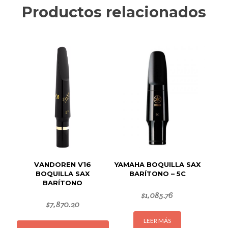
Productos relacionados
VANDOREN V16
YAMAHA BOQUILLA SAX
BOQUILLA SAX
BARÍTONO – 5C
BARÍTONO
$
1,085.76
$
7,870.20
Este
LEER MÁS