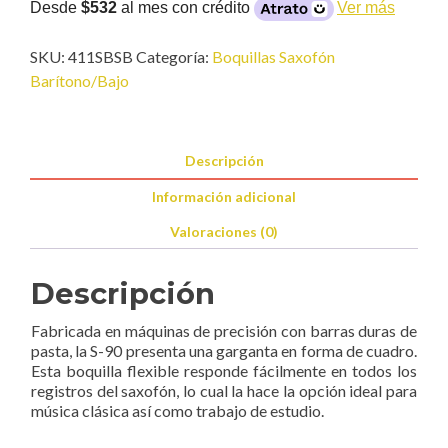
Sax
Desde
$532
al mes con crédito
Ver más
Barítono
cantidad
SKU:
411SBSB
Categoría:
Boquillas Saxofón
Barítono/Bajo
Descripción
Información adicional
Valoraciones (0)
Descripción
Fabricada en máquinas de precisión con barras duras de
pasta, la S-90 presenta una garganta en forma de cuadro.
Esta boquilla flexible responde fácilmente en todos los
registros del saxofón, lo cual la hace la opción ideal para
música clásica así como trabajo de estudio.