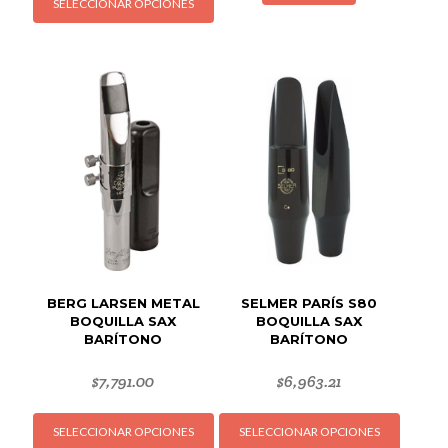
SELECCIONAR OPCIONES
producto
tiene
múltiples
variantes.
Las
opciones
se
pueden
elegir
en
la
página
de
BERG LARSEN METAL
SELMER PARÍS S80
producto
BOQUILLA SAX
BOQUILLA SAX
BARÍTONO
BARÍTONO
$
7,791.00
$
6,963.21
Este
Este
SELECCIONAR OPCIONES
SELECCIONAR OPCIONES
producto
produc