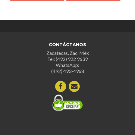
tiene
tiene
múltiples
múltipl
variantes.
variant
Las
Las
opciones
opcion
se
se
CONTÁCTANOS
pueden
puede
Zacatecas, Zac. Méx
elegir
elegir
Tel: (492) 922 9639
en
en
WhatsApp:
la
la
(492) 493-4968
página
página
de
de
producto
produc