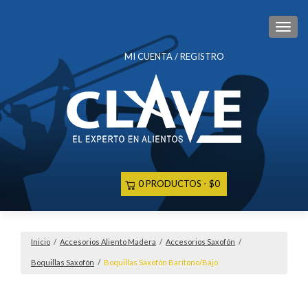
CAM
MI CUENTA / REGISTRO
0 PRODUCTOS
$0
Inicio
/
Accesorios Aliento Madera
/
Accesorios Saxofón
/
Boquillas Saxofón
/
Boquillas Saxofón Barítono/Bajo