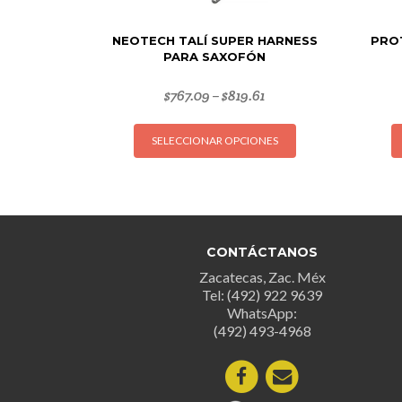
NEOTECH TALÍ SUPER HARNESS
PRO
PARA SAXOFÓN
$
767.09
$
819.61
–
Este
SELECCIONAR OPCIONES
producto
tiene
múltiples
variantes.
Las
opciones
CONTÁCTANOS
se
Zacatecas, Zac. Méx
pueden
Tel: (492) 922 9639
WhatsApp:
elegir
(492) 493-4968
en
la
página