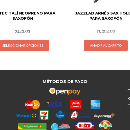
TEC TALÍ NEOPRENO PARA
JAZZLAB ARNÉS SAX HOL
SAXOFÓN
PARA SAXOFÓN
$
442.02
$
1,204.00
Este
SELECCIONAR OPCIONES
AÑADIR AL CARRITO
producto
tiene
múltiples
variantes.
Las
opciones
MÉTODOS DE PAGO
se
C
pueden
R
elegir
C
en
la
página