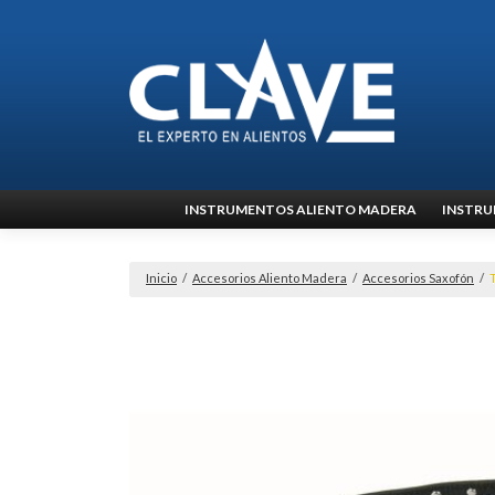
Ir
INSTRUMENTOS ALIENTO MADERA
INSTRU
al
contenido
Inicio
/
Accesorios Aliento Madera
/
Accesorios Saxofón
/