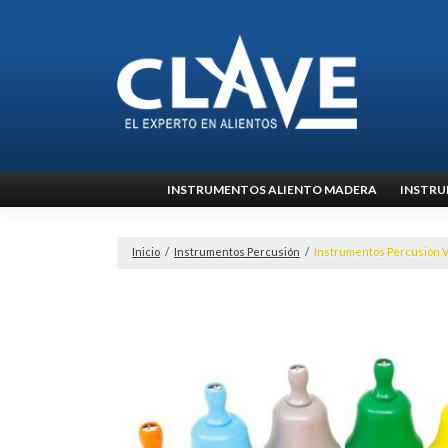
Ir
INSTRUMENTOS ALIENTO MADERA
INSTRU
al
contenido
Inicio
/
Instrumentos Percusión
/
Instrumentos Percusión V