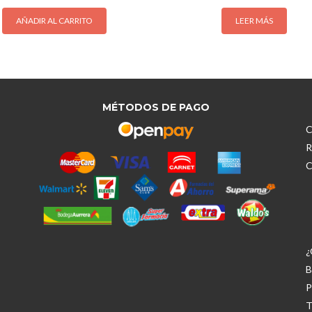
AÑADIR AL CARRITO
LEER MÁS
MÉTODOS DE PAGO
C
R
C
¿
B
P
T