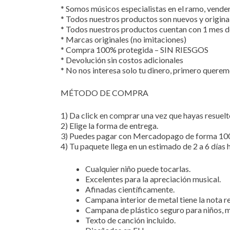
* Somos músicos especialistas en el ramo, vend
* Todos nuestros productos son nuevos y origina
* Todos nuestros productos cuentan con 1 mes d
* Marcas originales (no imitaciones)
* Compra 100% protegida – SIN RIESGOS
* Devolución sin costos adicionales
* No nos interesa solo tu dinero, primero querem
MÉTODO DE COMPRA
1) Da click en comprar una vez que hayas resuelt
2) Elige la forma de entrega.
3) Puedes pagar con Mercadopago de forma 10
4) Tu paquete llega en un estimado de 2 a 6 días h
Cualquier niño puede tocarlas.
Excelentes para la apreciación musical.
Afinadas científicamente.
Campana interior de metal tiene la nota re
Campana de plástico seguro para niños, 
Texto de canción incluido.