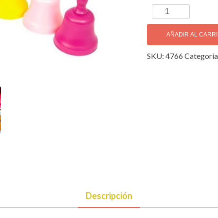
Trophy
Juego
de
AÑADIR AL CARR
8
SKU:
4766
Categoría
Campanas
Melódicas
cantidad
Descripción