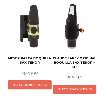
variant
Las
opcion
se
puede
elegir
en
la
página
de
MEYER PASTA BOQUILLA
CLAUDE LAKEY ORIGINAL
produc
SAX TENOR
BOQUILLA SAX TENOR –
KIT
$
4,039.94
$
3,181.38
Este
Este
SELECCIONAR OPCIONES
producto
SELECCIONAR OPCIONES
produc
tiene
tiene
múltiples
múltipl
variantes.
variant