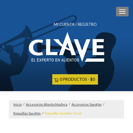
CAM
MI CUENTA / REGISTRO
0 PRODUCTOS
$0
Inicio
/
Accesorios Aliento Madera
/
Accesorios Saxofón
/
Boquillas Saxofón
/
Boquillas Saxofón Tenor