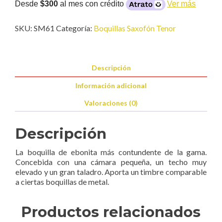
Sax
Desde
$300
al mes con crédito
Ver más
Tenor
cantidad
SKU:
SM61
Categoría:
Boquillas Saxofón Tenor
Descripción
Información adicional
Valoraciones (0)
Descripción
La boquilla de ebonita más contundente de la gama.
Concebida con una cámara pequeña, un techo muy
elevado y un gran taladro. Aporta un timbre comparable
a ciertas boquillas de metal.
Productos relacionados