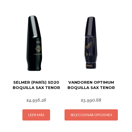
SELMER (PARÍS) SD20
VANDOREN OPTIMUM
BOQUILLA SAX TENOR
BOQUILLA SAX TENOR
$
4,956.26
$
3,990.68
Este
LEER MÁS
SELECCIONAR OPCIONES
produc
tiene
múltipl