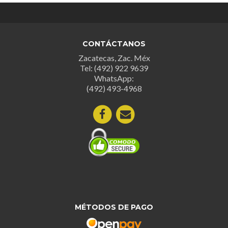
Las
Las
opciones
opcion
se
se
pueden
CONTÁCTANOS
puede
elegir
Zacatecas, Zac. Méx
elegir
en
Tel: (492) 922 9639
en
la
WhatsApp:
la
página
(492) 493-4968
página
de
de
producto
produc
MÉTODOS DE PAGO