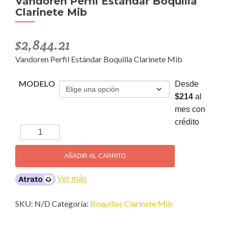
Vandoren Perfil Estándar Boquilla
Clarinete Mib
$
2,844.21
Vandoren Perfil Estándar Boquilla Clarinete Mib
MODELO
Desde
$214
al
mes con
crédito
Vandoren
Perfil
Estándar
AÑADIR AL CARRITO
Boquilla
Clarinete
Ver más
Mib
cantidad
SKU:
N/D
Categoría:
Boquillas Clarinete Mib