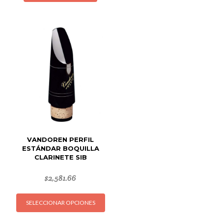
múltipl
variant
Las
opcion
se
puede
elegir
en
la
página
de
produc
VANDOREN PERFIL
ESTÁNDAR BOQUILLA
CLARINETE SIB
$
2,581.66
Este
SELECCIONAR OPCIONES
producto
tiene