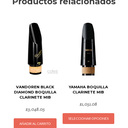
Productos relacionados
VANDOREN BLACK
YAMAHA BOQUILLA
DIAMOND BOQUILLA
CLARINETE MIB
CLARINETE MIB
$
1,051.08
$
3,048.05
Este
SELECCIONAR OPCIONES
produc
AÑADIR AL CARRITO
tiene