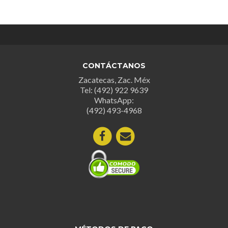
múltiples
variantes.
Las
opciones
se
CONTÁCTANOS
pueden
Zacatecas, Zac. Méx
elegir
Tel: (492) 922 9639
en
WhatsApp:
la
(492) 493-4968
página
de
producto