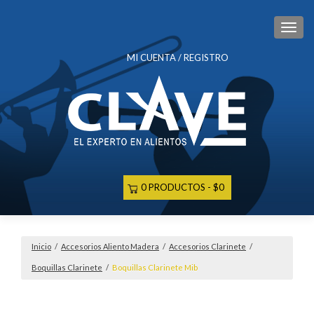
CAM
MI CUENTA / REGISTRO
0 PRODUCTOS
$0
Inicio
/
Accesorios Aliento Madera
/
Accesorios Clarinete
/
Boquillas Clarinete
/
Boquillas Clarinete Mib