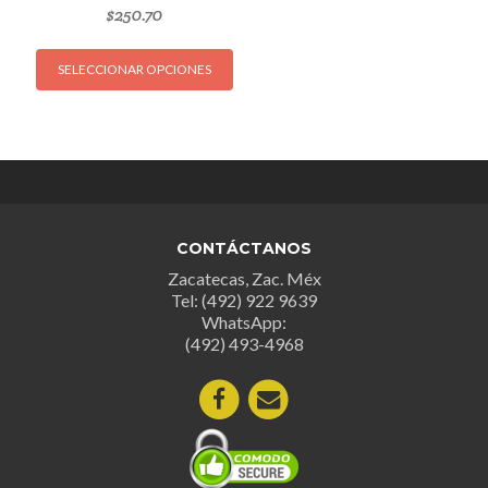
$
250.70
Este
SELECCIONAR OPCIONES
producto
tiene
múltiples
variantes.
Las
opciones
se
CONTÁCTANOS
pueden
Zacatecas, Zac. Méx
elegir
Tel: (492) 922 9639
en
WhatsApp:
la
(492) 493-4968
página
de
producto