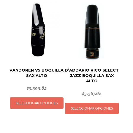
variantes.
variant
Las
Las
opciones
opcion
se
se
pueden
puede
elegir
elegir
en
en
la
la
página
página
de
de
VANDOREN V5 BOQUILLA
D’ADDARIO RICO SELECT
producto
produc
SAX ALTO
JAZZ BOQUILLA SAX
ALTO
$
3,399.82
$
3,367.62
Este
Este
SELECCIONAR OPCIONES
producto
SELECCIONAR OPCIONES
produc
tiene
tiene
múltiples
múltipl
variantes.
variant
Las