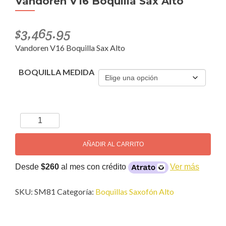
Vandoren V16 Boquilla Sax Alto
$
3,465.95
Vandoren V16 Boquilla Sax Alto
BOQUILLA MEDIDA
Vandoren
V16
Boquilla
AÑADIR AL CARRITO
Sax
Alto
Desde
$260
al mes con crédito
Ver más
cantidad
SKU:
SM81
Categoría:
Boquillas Saxofón Alto