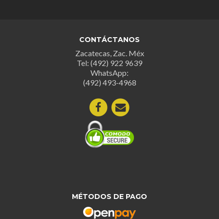
Las
opciones
opcion
se
se
pueden
CONTÁCTANOS
puede
elegir
Zacatecas, Zac. Méx
elegir
en
Tel: (492) 922 9639
en
la
WhatsApp:
la
página
(492) 493-4968
página
de
de
producto
produc
MÉTODOS DE PAGO