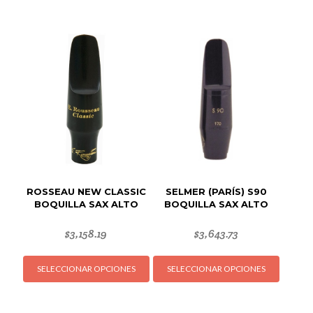
ROSSEAU NEW CLASSIC
SELMER (PARÍS) S90
BOQUILLA SAX ALTO
BOQUILLA SAX ALTO
$
3,158.19
$
3,643.73
Este
Este
SELECCIONAR OPCIONES
SELECCIONAR OPCIONES
producto
produc
tiene
tiene
múltiples
múltipl