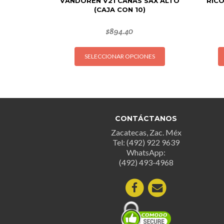
VANDOREN V21 CAÑAS SAX ALTO
RICO
(CAJA CON 10)
$
894.40
Este
SELECCIONAR OPCIONES
producto
tiene
múltiples
variantes.
Las
opciones
CONTÁCTANOS
se
Zacatecas, Zac. Méx
pueden
Tel: (492) 922 9639
WhatsApp:
elegir
(492) 493-4968
en
la
página
de
producto