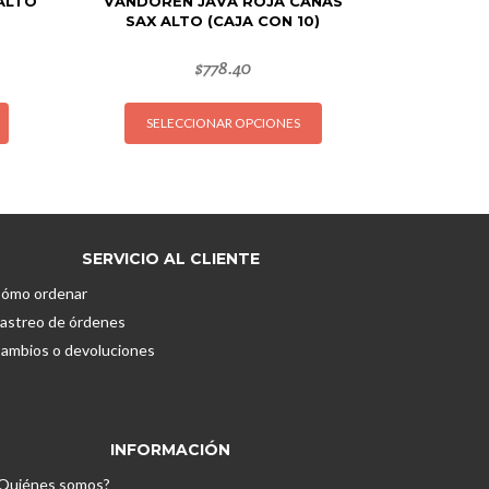
ALTO
VANDOREN JAVA ROJA CAÑAS
SAX ALTO (CAJA CON 10)
$
778.40
Este
Este
SELECCIONAR OPCIONES
producto
producto
tiene
tiene
múltiples
múltiples
variantes.
variantes.
Las
Las
opciones
opciones
SERVICIO AL CLIENTE
se
se
ómo ordenar
pueden
pueden
astreo de órdenes
elegir
elegir
ambios o devoluciones
en
en
la
la
página
página
de
de
INFORMACIÓN
producto
producto
Quiénes somos?