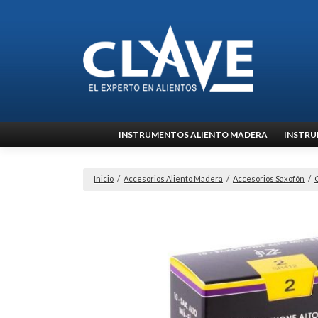
Ir
INSTRUMENTOS ALIENTO MADERA
INSTRU
al
contenido
Inicio
/
Accesorios Aliento Madera
/
Accesorios Saxofón
/